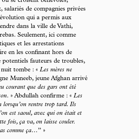
 où se croisent bénévoles,
x, salariés de compagnies privées
e évolution qui a permis aux
rendre dans la ville de Vathi,
ontrebas. Seulement, ici comme
tiques et les arrestations
ire en les confinant hors de
 potentiels fauteurs de troubles,
a nuit tombe : «
Les mères ne
gne Muneeb, jeune Afghan arrivé
au courant que des gars ont été
son
. » Abdullah confirme : «
Les
 lorsqu’on rentre trop tard. Ils
’on est saoul, avec qui on était et
te fois, ça va, on laisse couler.
a pas comme ça…
’’ »