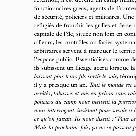
rétention, il est devenu un camp mixte,
fonctionnaires grecs, agents de Fronte
de sécurité, policiers et militaires. Un
réfugiés de franchir les grilles et de se 
capitale de l’île, située non loin en c
ailleurs, les contrôles au faciès systéma
arbitraires servent à marquer le territo
l’espace public. Essentialisés comme de
ils subissent un flicage accru lorsque l
laissent plus leurs fils sortir le soir
, témoi
il y a presque un an.
Tout le monde est 
arrêtés, tabassés et mis en prison sans rai
policiers du camp nous mettent la pression
nous interrogent, insistent pour savoir si l
ce qu’on faisait. Ils nous disent : “Pour cet
Mais la prochaine fois, ça ne se passer