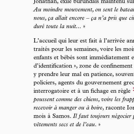
Jonathan, exilé burundais maintenu sur 
Au moindre mouvement, on sent le bateau 
nous, ça allait encore – ça n’a pris que c
duré toute la nuit...
»
L’accueil qui leur est fait à l’arrivée 
traités pour les semaines, voire les mo
enfants et bébés sont immédiatement e
d’identification », zone de confinement 
y prendre leur mal en patience, souven
policiers, agents du gouvernement gre
interrogatoire et à un fichage en règle
poussent comme des chiens, voire les frappe
recevoir à manger ou à boire
, raconte Io
mois à Samos.
Il faut toujours négocier
vêtements secs et de l’eau
. »