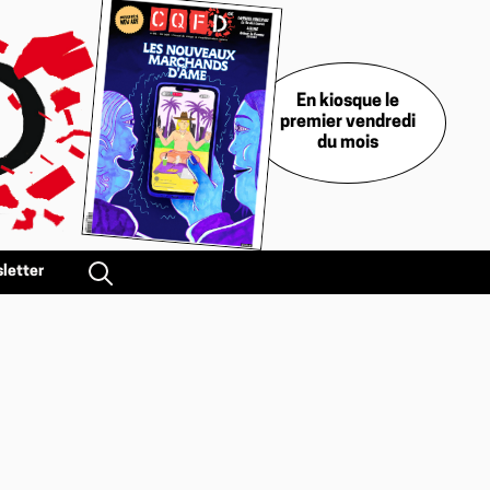
En kiosque le
premier vendredi
du mois
letter