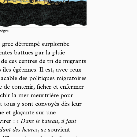
nègre
u grec détrempé surplombe
entes battues par la pluie
de ces centres de tri de migrants
s îles égéennes. Il est, avec ceux
acable des politiques migratoires
de contenir, ficher et enfermer
nchir la mer meurtrière pour
et tous y sont convoyés dès leur
ne et glaçante sur une
irer : «
Dans le bateau, il faut
ndant des heures
, se souvient