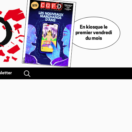
En kiosque le
premier vendredi
du mois
letter