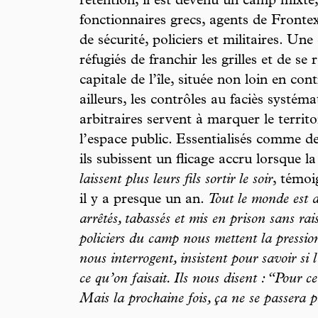
rétention, il est devenu un camp mixte,
fonctionnaires grecs, agents de Fronte
de sécurité, policiers et militaires. Un
réfugiés de franchir les grilles et de se 
capitale de l’île, située non loin en c
ailleurs, les contrôles au faciès systéma
arbitraires servent à marquer le territo
l’espace public. Essentialisés comme de
ils subissent un flicage accru lorsque l
laissent plus leurs fils sortir le soir
, témoi
il y a presque un an.
Tout le monde est 
arrêtés, tabassés et mis en prison sans rai
policiers du camp nous mettent la pression
nous interrogent, insistent pour savoir si l
ce qu’on faisait. Ils nous disent : “Pour cet
Mais la prochaine fois, ça ne se passer