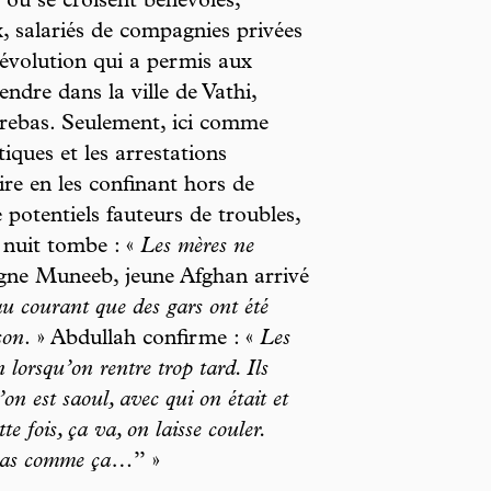
 où se croisent bénévoles,
x, salariés de compagnies privées
e évolution qui a permis aux
rendre dans la ville de Vathi,
ontrebas. Seulement, ici comme
tiques et les arrestations
ire en les confinant hors de
 potentiels fauteurs de troubles,
a nuit tombe : «
Les mères ne
gne Muneeb, jeune Afghan arrivé
au courant que des gars ont été
son
. » Abdullah confirme : «
Les
 lorsqu’on rentre trop tard. Ils
’on est saoul, avec qui on était et
te fois, ça va, on laisse couler.
a pas comme ça…
’’ »