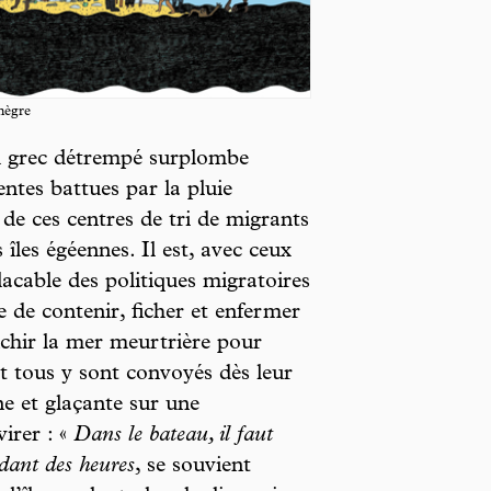
nègre
u grec détrempé surplombe
entes battues par la pluie
de ces centres de tri de migrants
s îles égéennes. Il est, avec ceux
acable des politiques migratoires
de contenir, ficher et enfermer
nchir la mer meurtrière pour
et tous y sont convoyés dès leur
ne et glaçante sur une
irer : «
Dans le bateau, il faut
ndant des heures
, se souvient