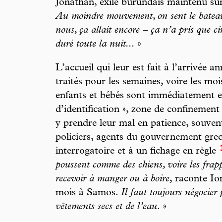
Jonathan, exilé burundais maintenu sur 
Au moindre mouvement, on sent le bateau 
nous, ça allait encore – ça n’a pris que c
duré toute la nuit...
»
L’accueil qui leur est fait à l’arrivée 
traités pour les semaines, voire les mo
enfants et bébés sont immédiatement e
d’identification », zone de confinement 
y prendre leur mal en patience, souven
policiers, agents du gouvernement gre
interrogatoire et à un fichage en règle
poussent comme des chiens, voire les frappe
recevoir à manger ou à boire
, raconte Io
mois à Samos.
Il faut toujours négocier
vêtements secs et de l’eau
. »