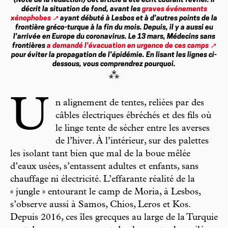
(Note de la rédaction)
Cet article a été écrit courant février. Il
décrit la situation de fond, avant les
graves événements
xénophobes
ayant débuté à Lesbos et à d’autres points de la
frontière gréco-turque à la fin du mois. Depuis, il y a aussi eu
l’arrivée en Europe du coronavirus. Le 13 mars, Médecins sans
frontières
a demandé l’évacuation en urgence de ces camps
pour éviter la propagation de l’épidémie. En lisant les lignes ci-
dessous, vous comprendrez pourquoi.
⁂
U
n alignement de tentes, reliées par des
câbles électriques ébréchés et des fils où
le linge tente de sécher entre les averses
de l’hiver. À l’intérieur, sur des palettes
les isolant tant bien que mal de la boue mêlée
d’eaux usées, s’entassent adultes et enfants, sans
chauffage ni électricité. L’effarante réalité de la
« jungle » entourant le camp de Moria, à Lesbos,
s’observe aussi à Samos, Chios, Leros et Kos.
Depuis 2016, ces îles grecques au large de la Turquie