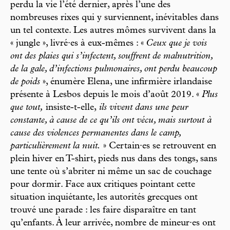
perdu la vie l’été dernier, après l’une des
nombreuses rixes qui y surviennent, inévitables dans
un tel contexte. Les autres mômes survivent dans la
« jungle », livré·es à eux-mêmes : «
Ceux que je vois
ont des plaies qui s’infectent, souffrent de malnutrition,
de la gale, d’infections pulmonaires, ont perdu beaucoup
de poids
», énumère Elena, une infirmière irlandaise
présente à Lesbos depuis le mois d’août 2019. «
Plus
que tout,
insiste-t-elle,
ils vivent dans une peur
constante, à cause de ce qu’ils ont vécu, mais surtout à
cause des violences permanentes dans le camp,
particulièrement la nuit.
» Certain·es se retrouvent en
plein hiver en T-shirt, pieds nus dans des tongs, sans
une tente où s’abriter ni même un sac de couchage
pour dormir. Face aux critiques pointant cette
situation inquiétante, les autorités grecques ont
trouvé une parade : les faire disparaître en tant
qu’enfants. À leur arrivée, nombre de mineur·es ont