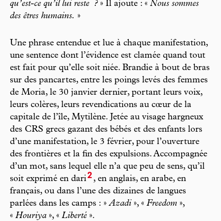
qu’est-ce qu’il lui reste
?
» Il ajoute : «
Nous sommes
des êtres humains.
»
Une phrase entendue et lue à chaque manifestation,
une sentence dont l’évidence est clamée quand tout
est fait pour qu’elle soit niée. Brandie à bout de bras
sur des pancartes, entre les poings levés des femmes
de Moria, le 30 janvier dernier, portant leurs voix,
leurs colères, leurs revendications au cœur de la
capitale de l’île, Mytilène. Jetée au visage hargneux
des CRS grecs gazant des bébés et des enfants lors
d’une manifestation, le 3 février, pour l’ouverture
des frontières et la fin des expulsions. Accompagnée
d’un mot, sans lequel elle n’a que peu de sens, qu’il
2
soit exprimé en dari
, en anglais, en arabe, en
français, ou dans l’une des dizaines de langues
parlées dans les camps : »
Azadi
», «
Freedom
»,
«
Houriya
», «
Liberté
».