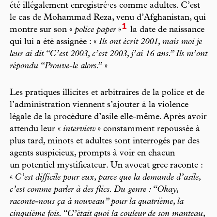
été illégalement enregistré·es comme adultes. C’est
le cas de Mohammad Reza, venu d’Afghanistan, qui
1
montre sur son «
police paper
»
la date de naissance
qui lui a été assignée : «
Ils ont écrit 2001, mais moi je
leur ai dit “C’est 2003, c’est 2003, j’ai 16 ans.” Ils m’ont
répondu “Prouve-le alors.”
»
Les pratiques illicites et arbitraires de la police et de
l’administration viennent s’ajouter à la violence
légale de la procédure d’asile elle-même. Après avoir
attendu leur «
interview
» constamment repoussée à
plus tard, minots et adultes sont interrogés par des
agents suspicieux, prompts à voir en chacun
un potentiel mystificateur. Un avocat grec raconte :
«
C’est difficile pour eux, parce que la demande d’asile,
c’est comme parler à des flics. Du genre : “Okay,
raconte-nous ça à nouveau” pour la quatrième, la
cinquième fois. “C’était quoi la couleur de son manteau,