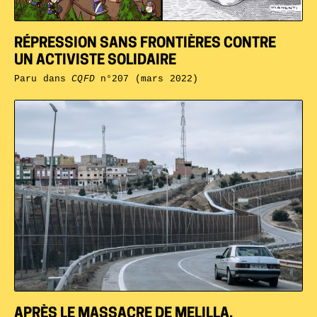
RÉPRESSION SANS FRONTIÈRES CONTRE
UN ACTIVISTE SOLIDAIRE
Paru dans
CQFD
n°207 (mars 2022)
APRÈS LE MASSACRE DE MELILLA,