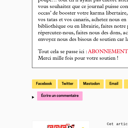
poupe… tout en n’ayant pas encore attein
vous souhaitez que ce journal puisse con
occas’ de booster votre karma libertaire
vos tatas et vos canaris, achetez nous en
bibliothèque ou en librairie, faites notre 
répercutez-nous, faites nous des dons, ac
envoyez nous des bisous de soutien car la 
Tout cela se passe ici :
ABONNEMEN
Merci mille fois pour votre soutien !
Facebook
Twitter
Mastodon
Email
Écrire un commentaire
Cet artic