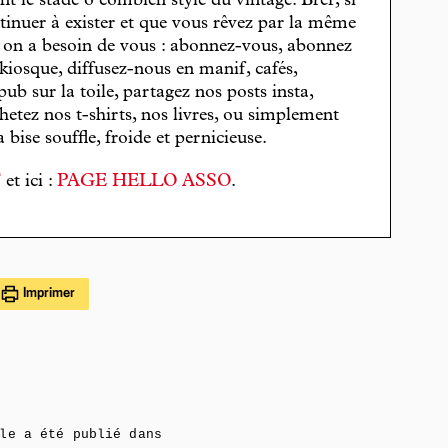
t le stade ô combien stylé du vintage. Bref, si
tinuer à exister et que vous rêvez par la même
, on a besoin de vous : abonnez-vous, abonnez
 kiosque, diffusez-nous en manif, cafés,
pub sur la toile, partagez nos posts insta,
hetez nos t-shirts, nos livres, ou simplement
bise souffle, froide et pernicieuse.
T
et ici :
PAGE HELLO ASSO
.
Imprimer
le a été publié dans