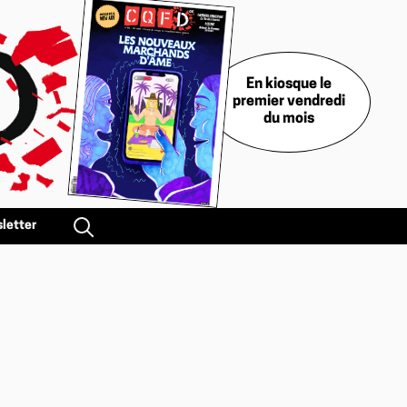
En kiosque le
premier vendredi
du mois
letter