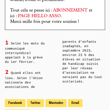
souffle, froide et pernicieuse.
Tout cela se passe ici :
ABONNEMENT
et
ici :
PAGE HELLO ASSO
.
Merci mille fois pour votre soutien !
parents d’enfants
1
Selon les mots du
inadaptés, en
communiqué
septembre 2023,
intersyndical
environ 23 % des
appelant à la grève
élèves en situation
du 1er février.
de handicap suivis
par leur réseau
2
Quand elles ont
d’association ne
seraient pas du tout
lieu. Selon l’Union
scolarisés.
nationale des
associations de
Facebook
Twitter
Mastodon
Email