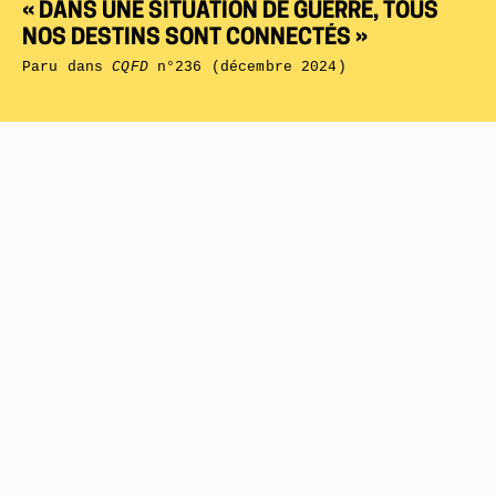
« DANS UNE SITUATION DE GUERRE, TOUS
NOS DESTINS SONT CONNECTÉS »
Paru dans
CQFD
n°236 (décembre 2024)