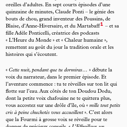
oreilles d’adultes. En sept courts épisodes d’une
quinzaine de minutes, Claude Ponti – le génie des
bouts de chou, grand inventeur des Poussins, de
1
Blaise, d’Anne-Hiversaire, et du Martabaff
– et sa
fille Adèle Ponticelli, créatrice des podcasts
« L’Heure du Monde » et « Chaleur humaine »,
remettent au goût du jour la tradition orale et les
histoires qui s’écoutent.
«
Cette nuit, pendant que tu dormiras…
» débute la
voix du narrateur, dans le premier épisode. Et
l’aventure commence : tu te réveilles sur ton lit qui
flotte sur l’eau. Aux côtés de ton Doudou Dodu,
dont la petite voix chafouine ne te quittera plus,
vous accostez sur une drôle d’île, où «
mille tout petits
cris à peine chuchotés vous accueillent
». C’est alors
que la Fourmi à grosse voix se réveille pour te
donner de précieux conseils. «
L’Effroilleur, un