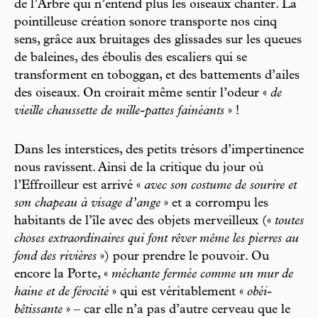
de l’Arbre qui n’entend plus les oiseaux chanter. La
pointilleuse création sonore transporte nos cinq
sens, grâce aux bruitages des glissades sur les queues
de baleines, des éboulis des escaliers qui se
transforment en toboggan, et des battements d’ailes
des oiseaux. On croirait même sentir l’odeur «
de
vieille chaussette de mille-pattes fainéants
» !
Dans les interstices, des petits trésors d’impertinence
nous ravissent. Ainsi de la critique du jour où
l’Effroilleur est arrivé «
avec son costume de sourire et
son chapeau à visage d’ange
» et a corrompu les
habitants de l’île avec des objets merveilleux («
toutes
choses extraordinaires qui font rêver même les pierres au
fond des rivières
») pour prendre le pouvoir. Ou
encore la Porte, «
méchante fermée comme un mur de
haine et de férocité
» qui est véritablement «
obéi-
bêtissante
» – car elle n’a pas d’autre cerveau que le