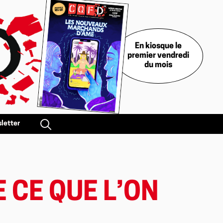
En kiosque le
premier vendredi
du mois
letter
 CE QUE L’ON