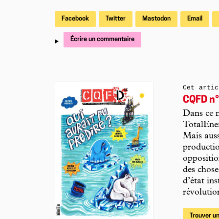
Facebook
Twitter
Mastodon
Email
Écrire un commentaire
Cet artic
CQFD n°
Dans ce 
TotalEner
Mais auss
productio
oppositio
des chose
d’état in
révolutio
Trouver un