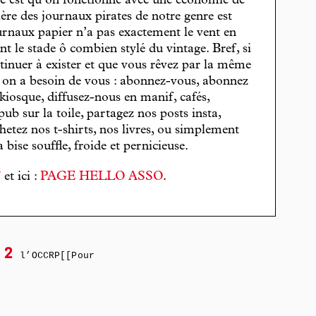
, c’est qu’on fonctionne avec une économie de
cière des journaux pirates de notre genre est
journaux papier n’a pas exactement le vent en
t le stade ô combien stylé du vintage. Bref, si
tinuer à exister et que vous rêvez par la même
, on a besoin de vous : abonnez-vous, abonnez
 kiosque, diffusez-nous en manif, cafés,
pub sur la toile, partagez nos posts insta,
hetez nos t-shirts, nos livres, ou simplement
bise souffle, froide et pernicieuse.
T
et ici :
PAGE HELLO ASSO
.
2
l’OCCRP[[Pour