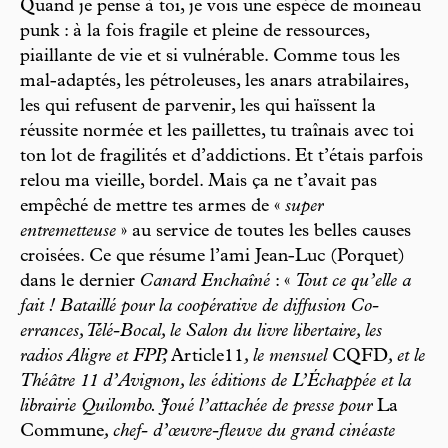
Quand je pense à toi, je vois une espèce de moineau
punk : à la fois fragile et pleine de ressources,
piaillante de vie et si vulnérable. Comme tous les
mal-adaptés, les pétroleuses, les anars atrabilaires,
les qui refusent de parvenir, les qui haïssent la
réussite normée et les paillettes, tu traînais avec toi
ton lot de fragilités et d’addictions. Et t’étais parfois
relou ma vieille, bordel. Mais ça ne t’avait pas
empêché de mettre tes armes de «
super
entremetteuse
» au service de toutes les belles causes
croisées. Ce que résume l’ami Jean-Luc (Porquet)
dans le dernier
Canard Enchaîné
: «
Tout ce qu’elle a
fait ! Bataillé pour la coopérative de diffusion Co-
errances, Télé-Bocal, le Salon du livre libertaire, les
radios Aligre et FPP,
Article11
, le mensuel
CQFD
, et le
Théâtre 11 d’Avignon, les éditions de L’Échappée et la
librairie Quilombo. Joué l’attachée de presse pour
La
Commune
, chef- d’œuvre-fleuve du grand cinéaste