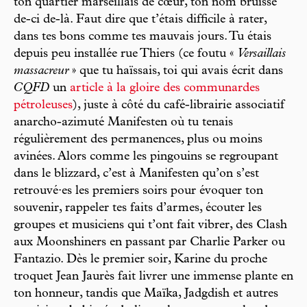
ton quartier marseillais de cœur, ton nom bruisse
de-ci de-là. Faut dire que t’étais difficile à rater,
dans tes bons comme tes mauvais jours. Tu étais
depuis peu installée rue Thiers (ce foutu «
Versaillais
massacreur
» que tu haïssais, toi qui avais écrit dans
CQFD
un
article à la gloire des communardes
pétroleuses
), juste à côté du café-librairie associatif
anarcho-azimuté Manifesten où tu tenais
régulièrement des permanences, plus ou moins
avinées. Alors comme les pingouins se regroupant
dans le blizzard, c’est à Manifesten qu’on s’est
retrouvé·es les premiers soirs pour évoquer ton
souvenir, rappeler tes faits d’armes, écouter les
groupes et musiciens qui t’ont fait vibrer, des Clash
aux Moonshiners en passant par Charlie Parker ou
Fantazio. Dès le premier soir, Karine du proche
troquet Jean Jaurès fait livrer une immense plante en
ton honneur, tandis que Maïka, Jadgdish et autres