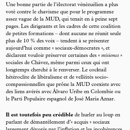
Une bonne partie de l’électorat vénézuélien a plus
voté contre le chavisme que pour le programme
assez vague de la MUD, qui tenait en à peine sept
pages. Les dirigeants et les cadres de cette coalition
de petites formations – dont aucune ne réunit seule
plus de 10 % des voix – tendent à se présenter
aujourd’hui comme « sociaux-démocrates », et
déclarent vouloir préserver certaines des «
misiones
»
sociales de Chávez, même parmi ceux qui ont
longtemps cherché à le renverser. Le cocktail
hétéroclite de libéralisme et de velléités socio-
compassionnelles que prône la MUD coexiste avec
des liens avérés avec Álvaro Uribe en Colombie ou
le Parti Populaire espagnol de José María Aznar.
Il est toutefois peu crédible
de hurler au loup en
parlant de démantèlement d’« acquis » sociaux
largement dévorés par l’inflation et les incohérences