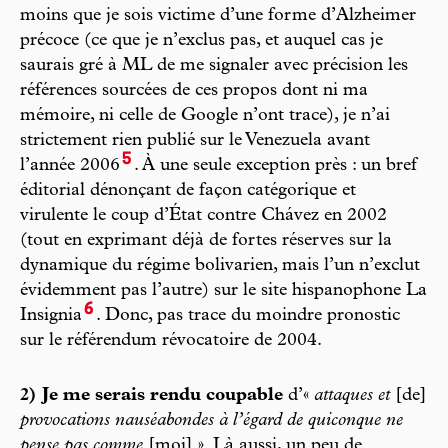
moins que je sois victime d’une forme d’Alzheimer
précoce (ce que je n’exclus pas, et auquel cas je
saurais gré à ML de me signaler avec précision les
références sourcées de ces propos dont ni ma
mémoire, ni celle de Google n’ont trace), je n’ai
strictement rien publié sur le Venezuela avant
5
l’année 2006
. À une seule exception près : un bref
éditorial dénonçant de façon catégorique et
virulente le coup d’État contre Chávez en 2002
(tout en exprimant déjà de fortes réserves sur la
dynamique du régime bolivarien, mais l’un n’exclut
évidemment pas l’autre) sur le site hispanophone La
6
Insignia
. Donc, pas trace du moindre pronostic
sur le référendum révocatoire de 2004.
2) Je me serais rendu coupable
d’«
attaques et
[de]
provocations nauséabondes à l’égard de quiconque ne
pense pas comme
[moi] ». Là aussi, un peu de