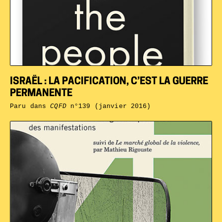
ISRAËL : LA PACIFICATION, C’EST LA GUERRE
PERMANENTE
Paru dans
CQFD
n°139 (janvier 2016)