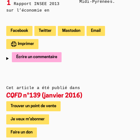
Midi-Pyrénées.
1
Rapport INSEE 2013
sur l’économie en
Facebook
Twitter
Mastodon
Email
Imprimer
Écrire un commentaire
Cet article a été publié dans
CQFD
n°139 (janvier 2016)
Trouver un point de vente
Je veux m'abonner
Faire un don