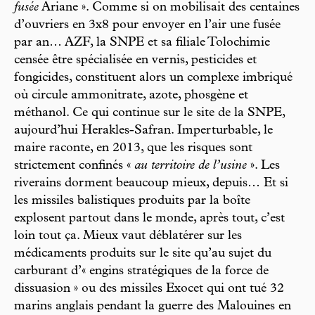
fusée
Ariane ». Comme si on mobilisait des centaines
d’ouvriers en 3x8 pour envoyer en l’air une fusée
par an… AZF, la SNPE et sa filiale Tolochimie
censée être spécialisée en vernis, pesticides et
fongicides, constituent alors un complexe imbriqué
où circule ammonitrate, azote, phosgène et
méthanol. Ce qui continue sur le site de la SNPE,
aujourd’hui Herakles-Safran. Imperturbable, le
maire raconte, en 2013, que les risques sont
strictement confinés «
au territoire de l’usine
». Les
riverains dorment beaucoup mieux, depuis… Et si
les missiles balistiques produits par la boîte
explosent partout dans le monde, après tout, c’est
loin tout ça. Mieux vaut déblatérer sur les
médicaments produits sur le site qu’au sujet du
carburant d’« engins stratégiques de la force de
dissuasion » ou des missiles Exocet qui ont tué 32
marins anglais pendant la guerre des Malouines en