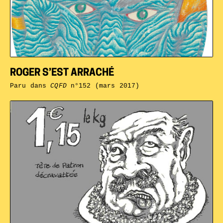
ROGER S’EST ARRACHÉ
Paru dans
CQFD
n°152 (mars 2017)