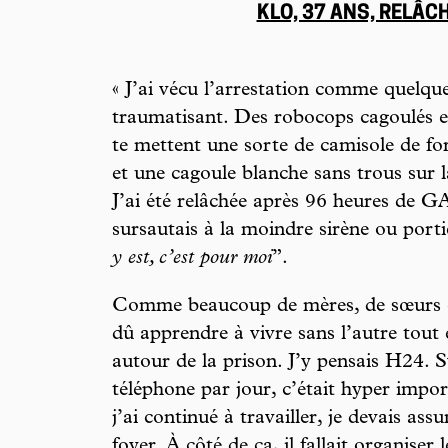
KLO, 37 ANS, RELÂC
« J’ai vécu l’arrestation comme quelqu
traumatisant. Des robocops cagoulés e
te mettent une sorte de camisole de f
et une cagoule blanche sans trous sur 
J’ai été relâchée après 96 heures de G
sursautais à la moindre sirène ou porti
y est, c’est pour moi
”.
Comme beaucoup de mères, de sœurs et 
dû apprendre à vivre sans l’autre tout
autour de la prison. J’y pensais H24. 
téléphone par jour, c’était hyper impor
j’ai continué à travailler, je devais as
foyer. À côté de ça, il fallait organiser