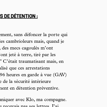
S DE DÉTENTION :
tement, sans défoncer la porte qui
 des cambrioleurs mais, quand je
lé, des mecs cagoulés m’ont
ont jeté à terre, tiré par les
” C’était traumatisant mais, en
alisé que ces arrestations
é 96 heures en garde à vue (GAV)
 de la sécurité intérieure
ent en détention préventive.
uniquer avec Klo, ma compagne.
e recevais pas ses lettres. J’ai