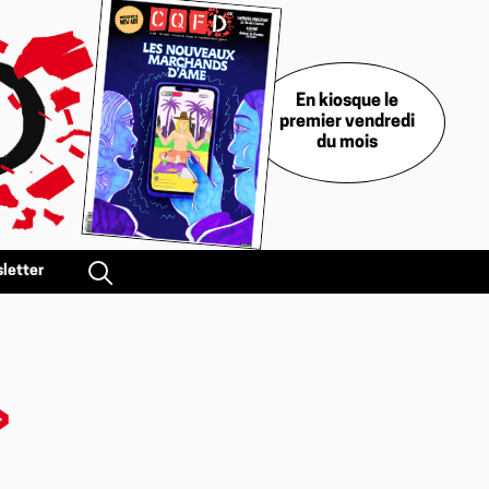
En kiosque le
premier vendredi
du mois
letter
»