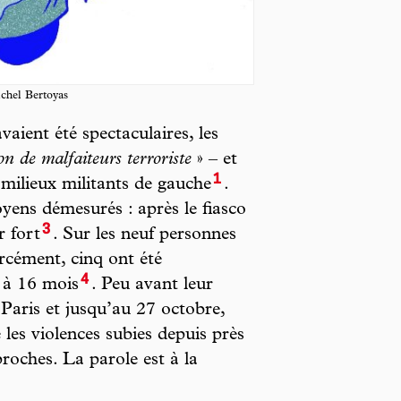
ichel Bertoyas
aient été spectaculaires, les
on de malfaiteurs terroriste
» – et
1
s milieux militants de gauche
.
yens démesurés : après le fiasco
3
er fort
. Sur les neuf personnes
orcément, cinq ont été
4
 à 16 mois
. Peu avant leur
Paris et jusqu’au 27 octobre,
les violences subies depuis près
proches. La parole est à la