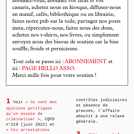
abonnez-vous, abonnez vos tatas et vos
canaris, achetez nous en kiosque, diffusez-nous
en manif, cafés, bibliothèque ou en librairie,
faites notre pub sur la toile, partagez nos posts
insta, répercutez-nous, faites nous des dons,
achetez nos t-shirts, nos livres, ou simplement
envoyez nous des bisous de soutien car la bise
souffle, froide et pernicieuse.
Tout cela se passe ici :
ABONNEMENT
et
ici :
PAGE HELLO ASSO
.
Merci mille fois pour votre soutien !
contrôles judiciaires
1
Voir
« Ce sont mes
et absence de
opinions politiques
preuves, l’affaire
qu’on essaie de
aboutit à une relaxe
criminaliser »
,
CQFD
générale.
n°210 (juin 2022) et
« Ces arrestations