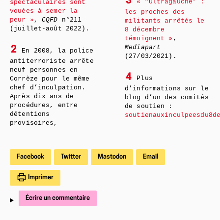
3
« “Ultragauche” :
spectaculaires sont
vouées à semer la
les proches des
peur »
,
CQFD
n°211
militants arrêtés le
(juillet-août 2022).
8 décembre
témoignent »
,
Mediapart
2
En 2008, la police
(27/03/2021).
antiterroriste arrête
neuf personnes en
4
Plus
Corrèze pour le même
chef d’inculpation.
d’informations sur le
Après dix ans de
blog d’un des comités
procédures, entre
de soutien :
détentions
soutienauxinculpeesdu8d
provisoires,
Facebook
Twitter
Mastodon
Email
Imprimer
Écrire un commentaire