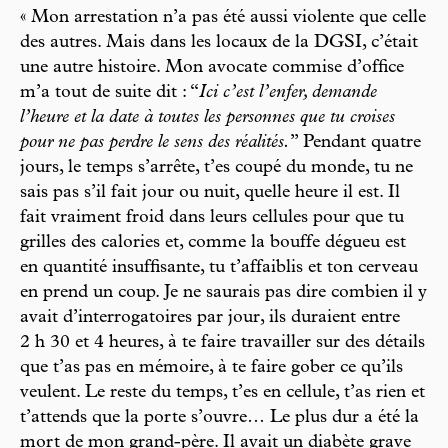
« Mon arrestation n’a pas été aussi violente que celle
des autres. Mais dans les locaux de la DGSI, c’était
une autre histoire. Mon avocate commise d’office
m’a tout de suite dit : “
Ici c’est l’enfer, demande
l’heure et la date à toutes les personnes que tu croises
pour ne pas perdre le sens des réalités.
” Pendant quatre
jours, le temps s’arrête, t’es coupé du monde, tu ne
sais pas s’il fait jour ou nuit, quelle heure il est. Il
fait vraiment froid dans leurs cellules pour que tu
grilles des calories et, comme la bouffe dégueu est
en quantité insuffisante, tu t’affaiblis et ton cerveau
en prend un coup. Je ne saurais pas dire combien il y
avait d’interrogatoires par jour, ils duraient entre
2 h 30 et 4 heures, à te faire travailler sur des détails
que t’as pas en mémoire, à te faire gober ce qu’ils
veulent. Le reste du temps, t’es en cellule, t’as rien et
t’attends que la porte s’ouvre… Le plus dur a été la
mort de mon grand-père. Il avait un diabète grave