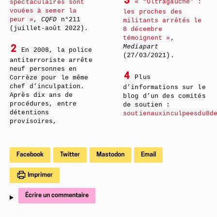
3
« “Ultragauche” :
spectaculaires sont
vouées à semer la
les proches des
peur »
,
CQFD
n°211
militants arrêtés le
(juillet-août 2022).
8 décembre
témoignent »
,
Mediapart
2
En 2008, la police
(27/03/2021).
antiterroriste arrête
neuf personnes en
4
Plus
Corrèze pour le même
chef d’inculpation.
d’informations sur le
Après dix ans de
blog d’un des comités
procédures, entre
de soutien :
détentions
soutienauxinculpeesdu8d
provisoires,
Facebook
Twitter
Mastodon
Email
Imprimer
Écrire un commentaire