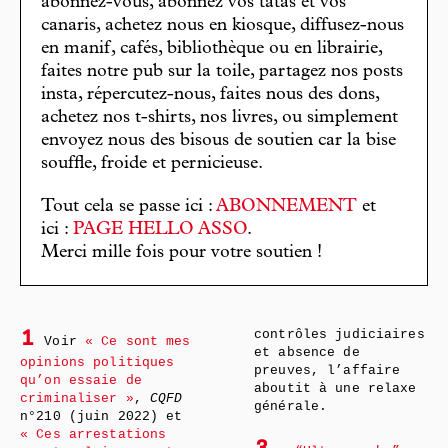
abonnez-vous, abonnez vos tatas et vos
canaris, achetez nous en kiosque, diffusez-nous
en manif, cafés, bibliothèque ou en librairie,
faites notre pub sur la toile, partagez nos posts
insta, répercutez-nous, faites nous des dons,
achetez nos t-shirts, nos livres, ou simplement
envoyez nous des bisous de soutien car la bise
souffle, froide et pernicieuse.
Tout cela se passe ici :
ABONNEMENT
et
ici :
PAGE HELLO ASSO
.
Merci mille fois pour votre soutien !
contrôles judiciaires
1
Voir
« Ce sont mes
et absence de
opinions politiques
preuves, l’affaire
qu’on essaie de
aboutit à une relaxe
criminaliser »
,
CQFD
générale.
n°210 (juin 2022) et
« Ces arrestations