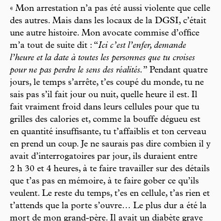
« Mon arrestation n’a pas été aussi violente que celle
des autres. Mais dans les locaux de la DGSI, c’était
une autre histoire. Mon avocate commise d’office
m’a tout de suite dit : “
Ici c’est l’enfer, demande
l’heure et la date à toutes les personnes que tu croises
pour ne pas perdre le sens des réalités.
” Pendant quatre
jours, le temps s’arrête, t’es coupé du monde, tu ne
sais pas s’il fait jour ou nuit, quelle heure il est. Il
fait vraiment froid dans leurs cellules pour que tu
grilles des calories et, comme la bouffe dégueu est
en quantité insuffisante, tu t’affaiblis et ton cerveau
en prend un coup. Je ne saurais pas dire combien il y
avait d’interrogatoires par jour, ils duraient entre
2 h 30 et 4 heures, à te faire travailler sur des détails
que t’as pas en mémoire, à te faire gober ce qu’ils
veulent. Le reste du temps, t’es en cellule, t’as rien et
t’attends que la porte s’ouvre… Le plus dur a été la
mort de mon grand-père. Il avait un diabète grave