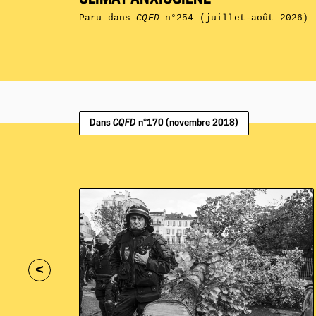
CLIMAT ANXIOGIÈNE
Paru dans
CQFD
n°254 (juillet-août 2026)
Dans
CQFD
n°170 (novembre 2018)
<