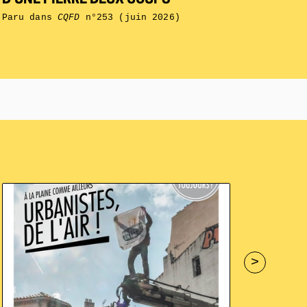
D’UNE PIERRE DEUX COUPS
Paru dans
CQFD
n°253 (juin 2026)
>