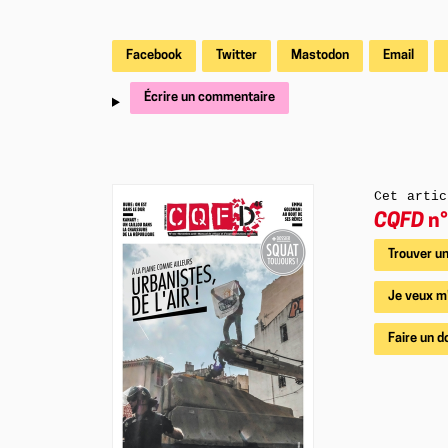
Facebook
Twitter
Mastodon
Email
Écrire un commentaire
Cet artic
CQFD
n°
Trouver un
Je veux m
Faire un d