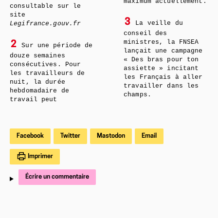
maximum actuellement.
consultable sur le
site
3
La veille du
Legifrance.gouv.fr
conseil des
ministres, la FNSEA
2
Sur une période de
lançait une campagne
douze semaines
« Des bras pour ton
consécutives. Pour
assiette » incitant
les travailleurs de
les Français à aller
nuit, la durée
travailler dans les
hebdomadaire de
champs.
travail peut
Facebook
Twitter
Mastodon
Email
Imprimer
Écrire un commentaire