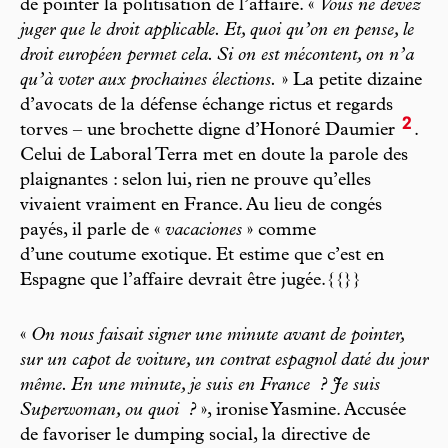
de pointer la politisation de l’affaire. «
Vous ne devez
juger que le droit applicable. Et, quoi qu’on en pense, le
droit européen permet cela. Si on est mécontent, on n’a
qu’à voter aux prochaines élections.
» La petite dizaine
d’avocats de la défense échange rictus et regards
2
torves – une brochette digne d’Honoré Daumier
.
Celui de Laboral Terra met en doute la parole des
plaignantes : selon lui, rien ne prouve qu’elles
vivaient vraiment en France. Au lieu de congés
payés, il parle de «
vacaciones
» comme
d’une coutume exotique. Et estime que c’est en
Espagne que l’affaire devrait être jugée.{{}}
«
On nous faisait signer une minute avant de pointer,
sur un capot de voiture, un contrat espagnol daté du jour
même. En une minute, je suis en France
? Je suis
Superwoman, ou quoi
?
», ironise Yasmine. Accusée
de favoriser le dumping social, la directive de