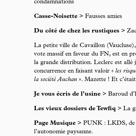
condamnations
Casse-Noisette
> Fausses amies
Du côté de chez les rustiques
> Zad
La petite ville de Cavaillon (Vauclus
vote massif en faveur du FN, est en pr
la grande distribution. Leclerc est allé 
concurrence en faisant valoir «
les risq
la société Auchan
». Mazette ! Et c’était
Je vous écris de l’usine
> Baroud d’
Les vieux dossiers de Tewfiq
> La gr
Page Musique
> PUNK : LKDS, de l’
l’autonomie paysanne.