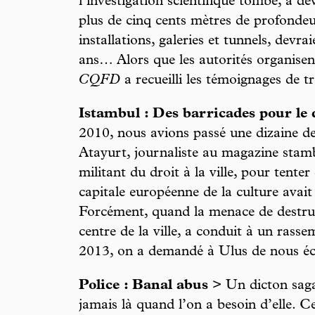
l’investigation scientifique tombé, à d
plus de cinq cents mètres de profondeu
installations, galeries et tunnels, devra
ans… Alors que les autorités organisen
CQFD
a recueilli les témoignages de t
Istambul : Des barricades pour le dr
2010, nous avions passé une dizaine de
Atayurt, journaliste au magazine stam
militant du droit à la ville, pour tent
capitale européenne de la culture avait 
Forcément, quand la menace de destruc
centre de la ville, a conduit à un ras
2013, on a demandé à Ulus de nous écla
Police : Banal abus
> Un dicton sagac
jamais là quand l’on a besoin d’elle. C