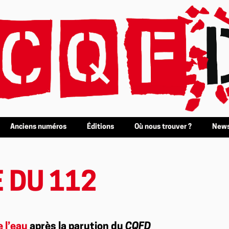
Anciens numéros
Éditions
Où nous trouver ?
News
 DU 112
e l’eau
après la parution du
CQFD