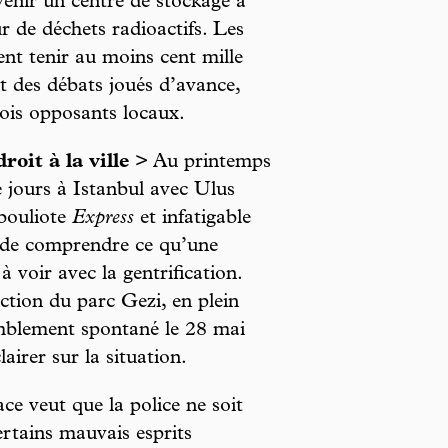
evenir un centre de stockage à
r de déchets radioactifs. Les
ient tenir au moins cent mille
t des débats joués d’avance,
rois opposants locaux.
oit à la ville
> Au printemps
 jours à Istanbul avec Ulus
bouliote
Express
et infatigable
er de comprendre ce qu’une
à voir avec la gentrification.
tion du parc Gezi, en plein
semblement spontané le 28 mai
irer sur la situation.
e veut que la police ne soit
ertains mauvais esprits