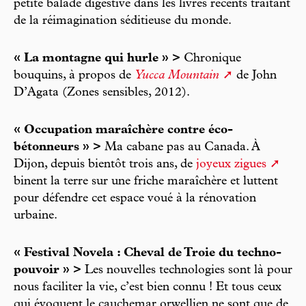
petite balade digestive dans les livres récents traitant
de la réimagination séditieuse du monde.
« La montagne qui hurle » >
Chronique
bouquins, à propos de
Yucca Mountain
de John
D’Agata (Zones sensibles, 2012).
« Occupation maraîchère contre éco-
bétonneurs » >
Ma cabane pas au Canada. À
Dijon, depuis bientôt trois ans, de
joyeux zigues
binent la terre sur une friche maraîchère et luttent
pour défendre cet espace voué à la rénovation
urbaine.
« Festival Novela : Cheval de Troie du techno-
pouvoir » >
Les nouvelles technologies sont là pour
nous faciliter la vie, c’est bien connu ! Et tous ceux
qui évoquent le cauchemar orwellien ne sont que de