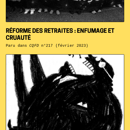
RÉFORME DES RETRAITES : ENFUMAGE ET
CRUAUTÉ
Paru dans
CQFD
n°217 (février 2023)