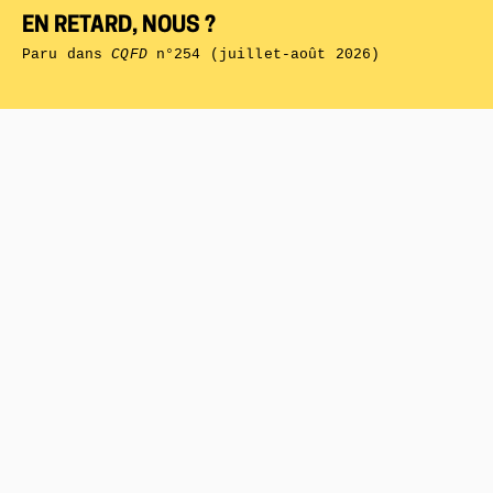
EN RETARD, NOUS ?
Paru dans
CQFD
n°254 (juillet-août 2026)