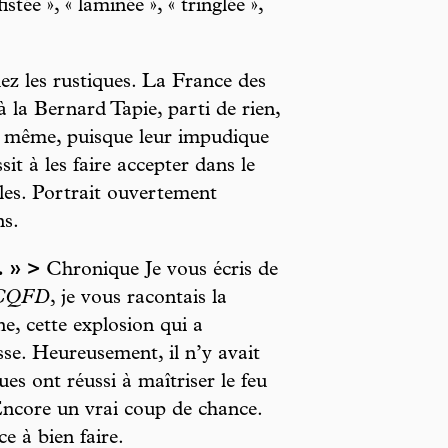
istée », « laminée », « tringlée »,
z les rustiques. La France des
 la Bernard Tapie, parti de rien,
nd même, puisque leur impudique
t à les faire accepter dans le
cales. Portrait ouvertement
ns.
 » >
Chronique Je vous écris de
CQFD
, je vous racontais la
ne, cette explosion qui a
se. Heureusement, il n’y avait
ues ont réussi à maîtriser le feu
 Encore un vrai coup de chance.
 à bien faire.