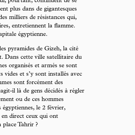
i, pourtant, continuent de se
ment plus dans de gigantesques
es milliers de résistances qui,
ires, entretiennent la flamme.
pitale égyptienne.
es pyramides de Gizeh, la cité
 Dans cette ville satellitaire du
es organisés et armés se sont
vides et s’y sont installés avec
ommes sont forcément des
git-il là de gens décidés à régler
gement ou de ces hommes
 égyptiennes, le 2 février,
 en direct ceux qui ont
 place Tahrir ?