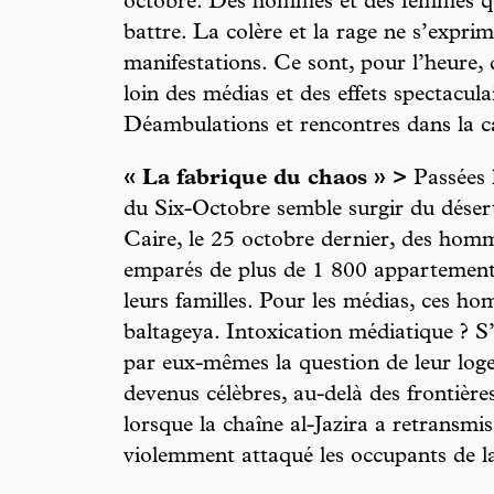
octobre. Des hommes et des femmes qu
battre. La colère et la rage ne s’expri
manifestations. Ce sont, pour l’heure, d
loin des médias et des effets spectacula
Déambulations et rencontres dans la ca
« La fabrique du chaos » >
Passées l
du Six-Octobre semble surgir du désert.
Caire, le 25 octobre dernier, des homm
emparés de plus de 1 800 appartements 
leurs familles. Pour les médias, ces h
baltageya. Intoxication médiatique ? S’a
par eux-mêmes la question de leur lo
devenus célèbres, au-delà des frontières
lorsque la chaîne al-Jazira a retransmis
violemment attaqué les occupants de la