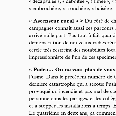
« décapsulée », « déboîtée », « limée », « f
« embrochée », « tronchée », « baisée ».
« Ascenseur rural » >
Du côté de che
campagnes connaît aussi ces parcours à
arrivé nulle part. Pas tout à fait qua
démonstration de nouveaux riches réussi
cercle très restreint des notabilités lo
impressionniste de l’un de ces spécime
« Pedro… On ne veut plus de vous.
l’usine. Dans le précédent numéro de
dernière catastrophe qui a secoué l’usi
provoqué un incendie et pas mal de cas
personne dans les parages, et les collèg
et à stopper les installations à temps.
Le quatrième en deux ans, ça commence