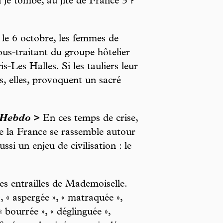
i je tombe, au jité de France 3 ?
le 6 octobre, les femmes de
ous-traitant du groupe hôtelier
-Les Halles. Si les tauliers leur
es, elles, provoquent un sacré
 Hebdo
>
En ces temps de crise,
que la France se rassemble autour
ssi un enjeu de civilisation : le
 entrailles de Mademoiselle.
, « aspergée », « matraquée »,
« bourrée », « déglinguée »,