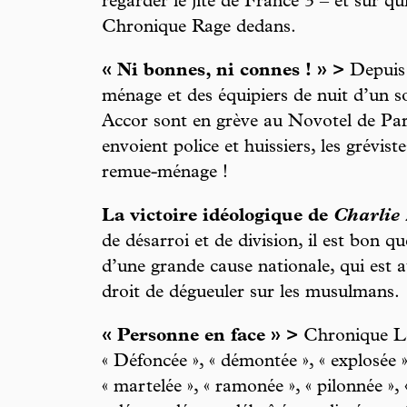
regarder le jité de France 3 – et sur qu
Chronique Rage dedans.
« Ni bonnes, ni connes ! » >
Depuis 
ménage et des équipiers de nuit d’un s
Accor sont en grève au Novotel de Paris
envoient police et huissiers, les grévist
remue-ménage !
La victoire idéologique de
Charlie
de désarroi et de division, il est bon 
d’une grande cause nationale, qui est au
droit de dégueuler sur les musulmans.
« Personne en face » >
Chronique Les
« Défoncée », « démontée », « explosée »
« martelée », « ramonée », « pilonnée », 