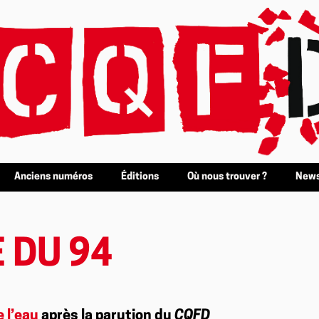
Anciens numéros
Éditions
Où nous trouver ?
News
 DU 94
e l’eau
après la parution du
CQFD