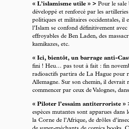
« L’islamisme utile » >
Pour le sale
développé et renforcé par les artilleri
politiques et militaires occidentales, i
l’Islam se confond définitivement avec
effroyables de Ben Laden, des massacreu
kamikazes, etc.
« Ici, bientôt, un barrage anti-Cas
fini ! Heu… pas tout à fait : fin novem
radioactifs partira de La Hague pour 
Allemagne. Sur son chemin, il devrait
commencer par ceux de Valognes, da
« Piloter l’essaim antiterroriste » 
espèces mutantes sont apparues dans le
la Corne de l’Afrique, de drôles d’inse
de super-méchants de comics books. C