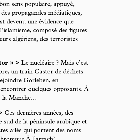
 bon sens populaire, appuyé,
es des propagandes médiatiques,
l est devenu une évidence que
 l’islamisme, composé des figures
rs algériens, des terroristes
tor » >
Le nucléaire ? Mais c’est
bre, un train Castor de déchets
rejoindre Gorleben, en
 rencontrer quelques opposants. À
ns la Manche…
>
Ces dernières années, des
 sud de la péninsule arabique et
ctes ailés qui portent des noms
hronique À l’arrach’.