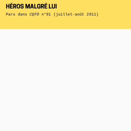
HÉROS MALGRÉ LUI
Paru dans
CQFD
n°91 (juillet-août 2011)