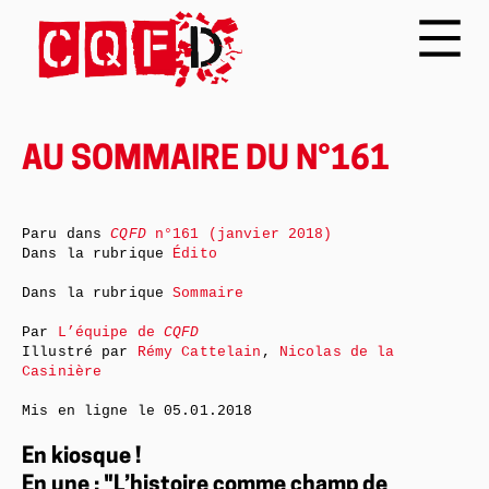
AU SOMMAIRE DU N°161
Paru dans
CQFD
n°161 (janvier 2018)
Dans la rubrique
Édito
Dans la rubrique
Sommaire
Par
L’équipe de
CQFD
Illustré par
Rémy Cattelain
,
Nicolas de la
Casinière
Mis en ligne le
05.01.2018
En kiosque !
En une : "L’histoire comme champ de