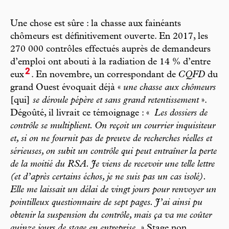
Une chose est sûre : la chasse aux fainéants
chômeurs est définitivement ouverte. En 2017, les
270 000 contrôles effectués auprès de demandeurs
d’emploi ont abouti à la radiation de 14 % d’entre
2
eux
. En novembre, un correspondant de
CQFD
du
grand Ouest évoquait déjà «
une chasse aux chômeurs
[qui]
se déroule pépère et sans grand retentissement
».
Dégoûté, il livrait ce témoignage : «
Les dossiers de
contrôle se multiplient. On reçoit un courrier inquisiteur
et, si on ne fournit pas de preuve de recherches réelles et
sérieuses, on subit un contrôle qui peut entraîner la perte
de la moitié du RSA. Je viens de recevoir une telle lettre
(et d’après certains échos, je ne suis pas un cas isolé).
Elle me laissait un délai de vingt jours pour renvoyer un
pointilleux questionnaire de sept pages. J’ai ainsi pu
obtenir la suspension du contrôle, mais ça va me coûter
quinze jours de stage en entreprise.
» Stage non