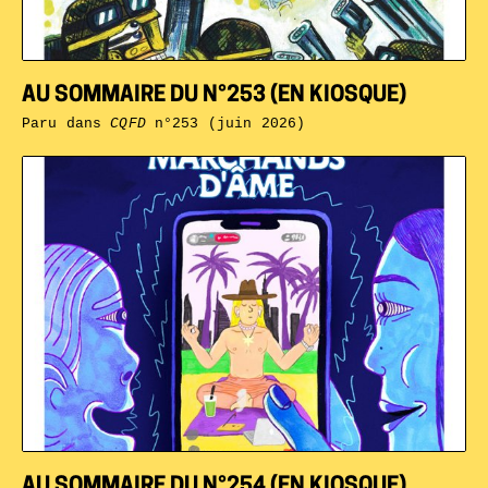
AU SOMMAIRE DU N°253 (EN KIOSQUE)
Paru dans
CQFD
n°253 (juin 2026)
AU SOMMAIRE DU N°254 (EN KIOSQUE)