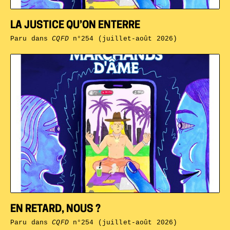
LA JUSTICE QU’ON ENTERRE
Paru dans
CQFD
n°254 (juillet-août 2026)
EN RETARD, NOUS ?
Paru dans
CQFD
n°254 (juillet-août 2026)