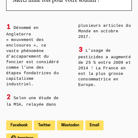
Merci mille fois pour votre soutien !
plusieurs articles du
1
Dénommé en
Monde
en octobre
Angleterre
2017.
« mouvement des
enclosures », ce
3
L’usage de
vaste phénomène
d’accaparement du
pesticides a augmenté
foncier est considéré
de 25 % entre 2009 et
comme l’une des
2014 ! La France en
étapes fondatrices du
est la plus grosse
capitalisme
consommatrice en
industriel.
Europe.
2
Selon une étude de
la MSA, relayée dans
Facebook
Twitter
Mastodon
Email