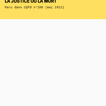
LA JUSTICE OU LA MORT
Paru dans
CQFD
n°100 (mai 2012)