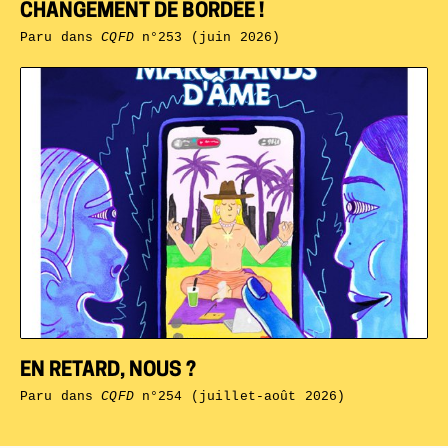
CHANGEMENT DE BORDÉE !
Paru dans
CQFD
n°253 (juin 2026)
EN RETARD, NOUS ?
Paru dans
CQFD
n°254 (juillet-août 2026)