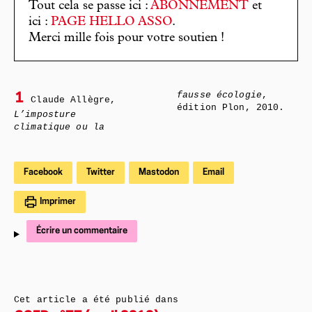
Tout cela se passe ici :
ABONNEMENT
et
ici :
PAGE HELLO ASSO
.
Merci mille fois pour votre soutien !
fausse écologie
,
1
Claude Allègre,
édition Plon, 2010.
L’imposture
climatique ou la
Facebook
Twitter
Mastodon
Email
Imprimer
Écrire un commentaire
Cet article a été publié dans