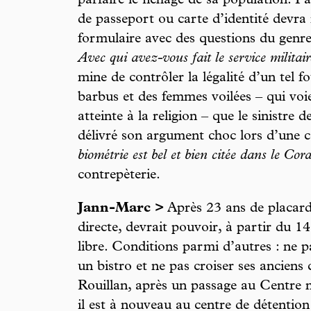
parfaire le fichage de sa population. Pa
de passeport ou carte d’identité devra 
formulaire avec des questions du genr
Avec qui avez-vous fait le service militair
mine de contrôler la légalité d’un tel f
barbus et des femmes voilées – qui voi
atteinte à la religion – que le sinistre d
délivré son argument choc lors d’une c
biométrie est bel et bien citée dans le Cor
contrepèterie.
Jann-Marc >
Après 23 ans de placard
directe, devrait pouvoir, à partir du 14 
libre. Conditions parmi d’autres : ne p
un bistro et ne pas croiser ses ancie
Rouillan, après un passage au Centre n
il est à nouveau au centre de détentio