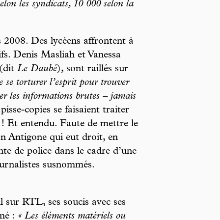
selon les syndicats, 10 000 selon la
2008. Des lycéens affrontent à
nifs. Denis Masliah et Vanessa
(dit
Le Daubé
), sont raillés sur
e se torturer l’esprit pour trouver
r les informations brutes – jamais
pisse-copies se faisaient traiter
t ! Et entendu. Faute de mettre le
on Antigone qui eut droit, en
e de police dans le cadre d’une
ournalistes susnommés.
l sur RTL, ses soucis avec ses
rmé :
« Les éléments matériels ou