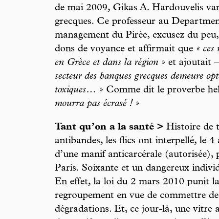
de mai 2009, Gikas A. Hardouvelis van
grecques. Ce professeur au Department
management du Pirée, excusez du peu, 
dons de voyance et affirmait que
« ces
en Grèce et dans la région »
et ajoutait 
secteur des banques grecques demeure opti
toxiques… »
Comme dit le proverbe hel
mourra pas écrasé ! »
Tant qu’on a la santé >
Histoire de t
antibandes, les flics ont interpellé, le 4
d’une manif anticarcérale (autorisée), p
Paris. Soixante et un dangereux individ
En effet, la loi du 2 mars 2010 punit l
regroupement en vue de commettre des 
dégradations. Et, ce jour-là, une vitre 