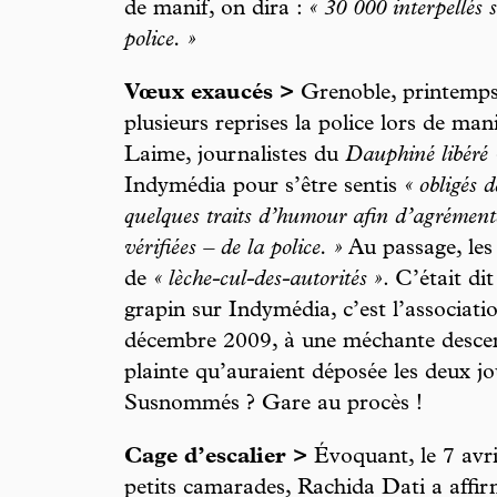
de manif, on dira :
« 30 000 interpellés 
police. »
Vœux exaucés >
Grenoble, printemps 
plusieurs reprises la police lors de ma
Laime, journalistes du
Dauphiné libéré
Indymédia pour s’être sentis
« obligés d
quelques traits d’humour afin d’agrémente
vérifiées – de la police. »
Au passage, les 
de
« lèche-cul-des-autorités »
. C’était di
grapin sur Indymédia, c’est l’associati
décembre 2009, à une méchante descent
plainte qu’auraient déposée les deux j
Susnommés ? Gare au procès !
Cage d’escalier >
Évoquant, le 7 avri
petits camarades, Rachida Dati a affi