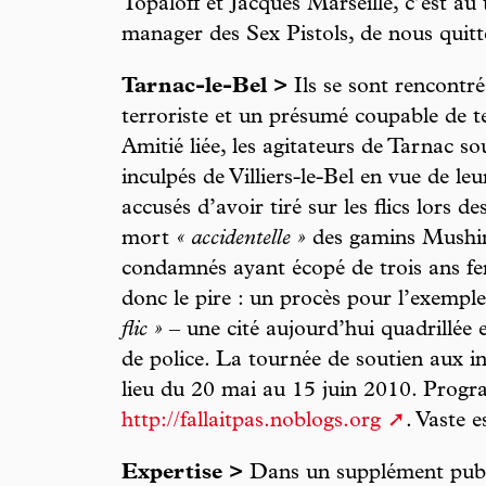
Topaloff et Jacques Marseille, c’est a
manager des Sex Pistols, de nous quitt
Tarnac-le-Bel >
Ils se sont rencontr
terroriste et un présumé coupable de t
Amitié liée, les agitateurs de Tarnac s
inculpés de Villiers-le-Bel en vue de leu
accusés d’avoir tiré sur les flics lors d
mort
« accidentelle »
des gamins Mushin
condamnés ayant écopé de trois ans fer
donc le pire : un procès pour l’exemple
flic »
– une cité aujourd’hui quadrillée
de police. La tournée de soutien aux in
lieu du 20 mai au 15 juin 2010. Progr
http://fallaitpas.noblogs.org
. Vaste e
Expertise >
Dans un supplément publ