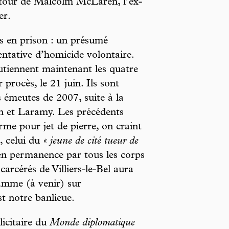
u tour de Malcolm McLaren, l’ex-
er.
és en prison : un présumé
entative d’homicide volontaire.
outiennent maintenant les quatre
r procès, le 21 juin. Ils sont
es émeutes de 2007, suite à la
 et Laramy. Les précédents
me pour jet de pierre, on craint
, celui du
« jeune de cité tueur de
 en permanence par tous les corps
carcérés de Villiers-le-Bel aura
amme (à venir) sur
st notre banlieue.
icitaire du
Monde diplomatique