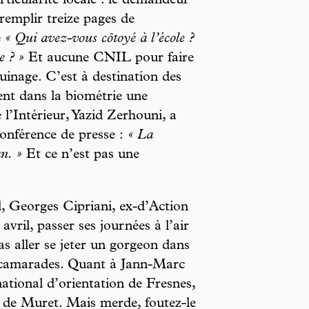
rticularité locale : le demandeur
remplir treize pages de
e
« Qui avez-vous côtoyé à l’école ?
e ? »
Et aucune CNIL pour faire
ouinage. C’est à destination des
ent dans la biométrie une
e l’Intérieur, Yazid Zerhouni, a
onférence de presse :
« La
an. »
Et ce n’est pas une
, Georges Cipriani, ex-d’Action
avril, passer ses journées à l’air
as aller se jeter un gorgeon dans
ns camarades. Quant à Jann-Marc
ational d’orientation de Fresnes,
n de Muret. Mais merde, foutez-le