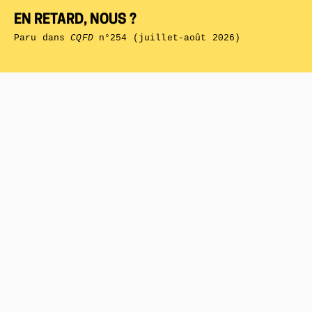
EN RETARD, NOUS ?
Paru dans
CQFD
n°254 (juillet-août 2026)