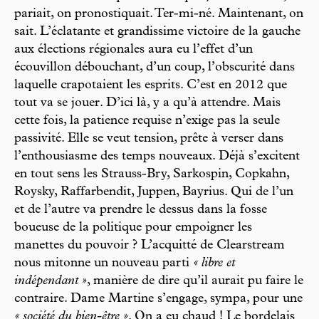
pariait, on pronostiquait. Ter-mi-né. Maintenant, on
sait. L’éclatante et grandissime victoire de la gauche
aux élections régionales aura eu l’effet d’un
écouvillon débouchant, d’un coup, l’obscurité dans
laquelle crapotaient les esprits. C’est en 2012 que
tout va se jouer. D’ici là, y a qu’à attendre. Mais
cette fois, la patience requise n’exige pas la seule
passivité. Elle se veut tension, prête à verser dans
l’enthousiasme des temps nouveaux. Déjà s’excitent
en tout sens les Strauss-Bry, Sarkospin, Copkahn,
Roysky, Raffarbendit, Juppen, Bayrius. Qui de l’un
et de l’autre va prendre le dessus dans la fosse
boueuse de la politique pour empoigner les
manettes du pouvoir ? L’acquitté de Clearstream
nous mitonne un nouveau parti
« libre et
indépendant »
, manière de dire qu’il aurait pu faire le
contraire. Dame Martine s’engage, sympa, pour une
« société du bien-être »
. On a eu chaud ! Le bordelais