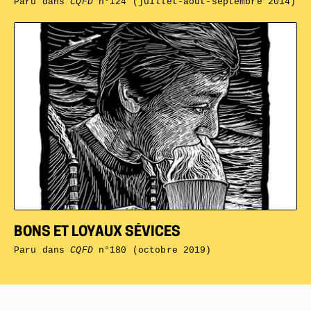
Paru dans
CQFD
n°124 (juillet-aout-septembre 2014)
BONS ET LOYAUX SÉVICES
Paru dans
CQFD
n°180 (octobre 2019)