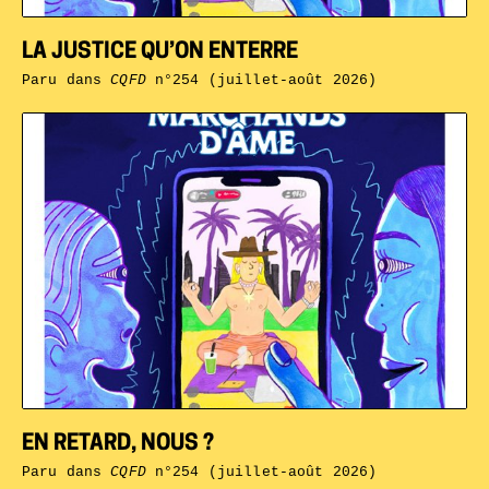
LA JUSTICE QU’ON ENTERRE
Paru dans
CQFD
n°254 (juillet-août 2026)
EN RETARD, NOUS ?
Paru dans
CQFD
n°254 (juillet-août 2026)