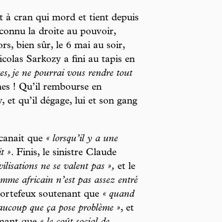
t à cran qui mord et tient depuis
onnu la droite au pouvoir,
s, bien sûr, le 6 mai au soir,
olas Sarkozy a fini au tapis en
es, je ne pourrai vous rendre tout
s ! Qu’il rembourse en
 et qu’il dégage, lui et son gang
icanait que
« lorsqu’il y a une
t »
. Finis, le sinistre Claude
ivilisations ne se valent pas »,
et le
omme africain n’est pas assez entré
 Hortefeux soutenant que
« quand
eaucoup que ça pose problème »
, et