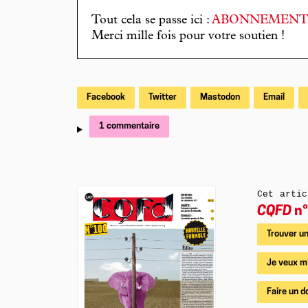
Tout cela se passe ici :
ABONNEMEN
Merci mille fois pour votre soutien !
Facebook
Twitter
Mastodon
Email
1 commentaire
Cet artic
CQFD
n°
Trouver un
Je veux m
Faire un d