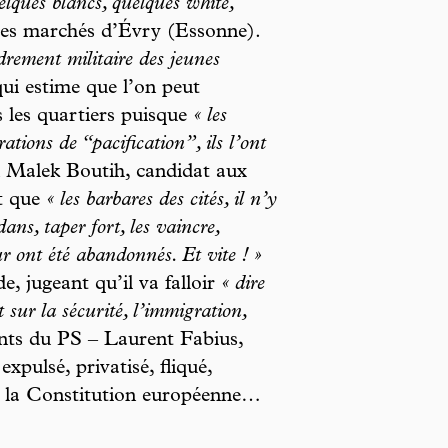
elques blancs, quelques white,
les marchés d’Évry (Essonne).
drement militaire des jeunes
i estime que l’on peut
 les quartiers puisque
« les
tions de “pacification”, ils l’ont
 Malek Boutih, candidat aux
nt que
« les barbares des cités, il n’y
dans, taper fort, les vaincre,
eur ont été abandonnés. Et vite ! »
e, jugeant qu’il va falloir
« dire
 sur la sécurité, l’immigration,
hants du PS – Laurent Fabius,
pulsé, privatisé, fliqué,
udi la Constitution européenne…