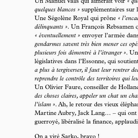
Un Manuel Valls qui aimerait voir
« qu
quelques blancos »
supplémentaires sur 
Une Ségolène Royal qui prône
« l’enca
délinquants »
. Un François Rebsamen qu
« éventuellement »
envoyer l’armée dans
gendarmes savent très bien mener ces opéra
plusieurs fois démontré à l’étranger »
. Un
législatives dans l’Essonne, qui soutie
a plus à tergiverser, il faut leur rentrer de
reprendre le contrôle des territoires qui l
Un Olivier Faure, conseiller de Holland
des choses claires, appeler un chat un chat
l’islam »
. Ah, le retour des vieux élép
Martine Aubry, Jack Lang… – qui ont ex
guerroyé, libéralisé la finance, appla
On a viré Sarko, bravo !