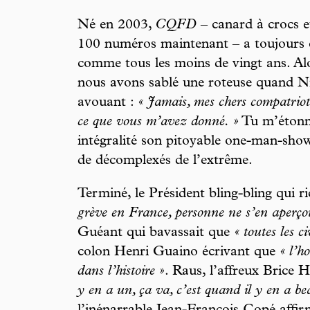
Né en 2003,
CQFD
– canard à crocs e
100 numéros maintenant – a toujours c
comme tous les moins de vingt ans. Alor
nous avons sablé une roteuse quand Nic
avouant :
« Jamais, mes chers compatriot
ce que vous m’avez donné. »
Tu m’étonne
intégralité son pitoyable one-man-show,
de décomplexés de l’extrême.
Terminé, le Président bling-bling qui r
grève en France, personne ne s’en aperçoi
Guéant qui bavassait que
« toutes les c
colon Henri Guaino écrivant que
« l’h
dans l’histoire »
. Raus, l’affreux Brice
y en a un, ça va, c’est quand il y en a b