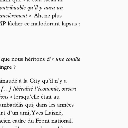
rmant que
« le coût social de
contribuable qu’il y aura un
ancièrement »
. Ah, ne plus
P lâcher ce malodorant lapsus :
 que nous héritons d’
« une couille
ingre ?
naudé à la City qu’il n’y a
 […] libéralisé l’économie, ouvert
ions »
lorsqu’elle était au
badélis qui, dans les années
rt d’un ami, Yves Laisné,
ncien cadre du Front national.