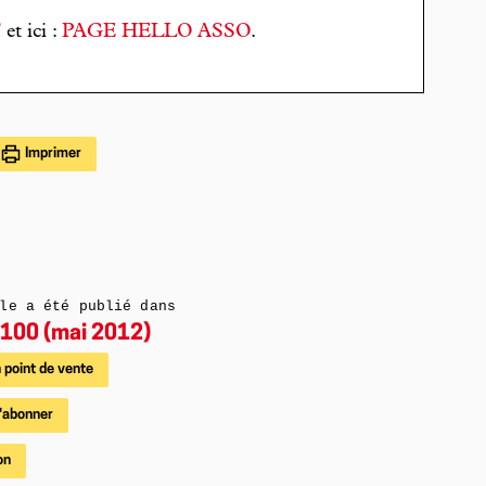
T
et ici :
PAGE HELLO ASSO
.
Imprimer
le a été publié dans
100 (mai 2012)
 point de vente
'abonner
on