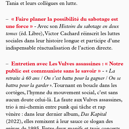
Tania et leurs collègues en lutte.
–
« Faire planer la possibilité du sabotage est
une force »
- Avec son
Histoire du sabotage en deux
tomes
(éd. Libre), Victor Cachard réinscrit les luttes
sociales dans leur histoire longue et participe d’une
indispensable réactualisation de l’action directe.
–
Entretien avec Les Vulves assassines : « Notre
public est communiste sans le savoir »
- «
La
retraite à 60 ans / On s’est battu pour la gagner / On se
battra pour la garder
». Tournant en boucle dans les
cortèges, l’hymne du mouvement social, c’est sans
aucun doute celui-là. La faute aux Vulves assassines,
trio à mi-chemin entre punk qui tâche et rap
vénère : dans leur dernier album,
Das Kapital
(2022), elles remixent à leur sauce ce slogan des
grèves de 1995. Entre deux manifs et trois concerts,