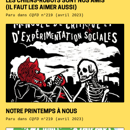
LES CHIENS-ROBOTS SONT NOS AMIS
(IL FAUT LES AIMER AUSSI)
Paru dans
CQFD
n°219 (avril 2023)
NOTRE PRINTEMPS À NOUS
Paru dans
CQFD
n°219 (avril 2023)