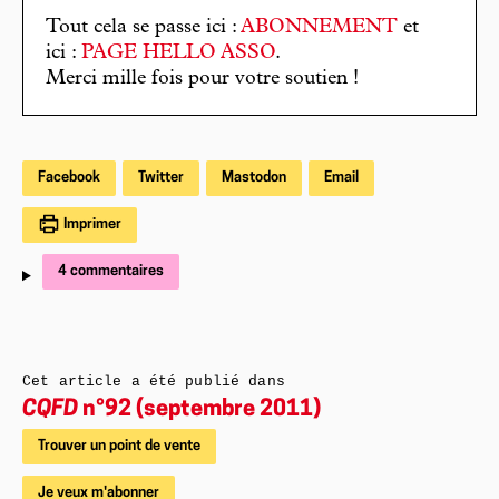
Tout cela se passe ici :
ABONNEMENT
et
ici :
PAGE HELLO ASSO
.
Merci mille fois pour votre soutien !
Facebook
Twitter
Mastodon
Email
Imprimer
4 commentaires
Cet article a été publié dans
CQFD
n°92 (septembre 2011)
Trouver un point de vente
Je veux m'abonner