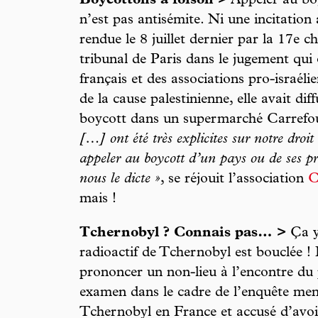
Boycottons à foison >
Appeler au boy
n’est pas antisémite. Ni une incitation 
rendue le 8 juillet dernier par la 17e 
tribunal de Paris dans le jugement qu
français et des associations pro-israél
de la cause palestinienne, elle avait di
boycott dans un supermarché Carrefo
[…] ont été très explicites sur notre droit
appeler au boycott d’un pays ou de ses pr
nous le dicte »
, se réjouit l’association
C
mais !
Tchernobyl ? Connais pas… >
Ça y 
radioactif de Tchernobyl est bouclée ! 
prononcer un non-lieu à l’encontre du p
examen dans le cadre de l’enquête men
Tchernobyl en France et accusé d’avoi