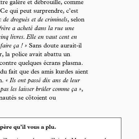
ntre galère et débrouille, comme
e qui peut surprendre, c’est
 de drogués et de criminels
, selon
rère a acheté dans la rue une
nq livres. Elle en vaut cent en
aire ça ! »
Sans doute aurait-il
, la police avait abattu un
 contre quelques écrans plasma.
 du fait que des amis kurdes aient
n.
« Ils ont passé dix ans de leur
nt pas les laisser brûler comme ça »
,
nautés se côtoient ou
spère qu’il vous a plu.