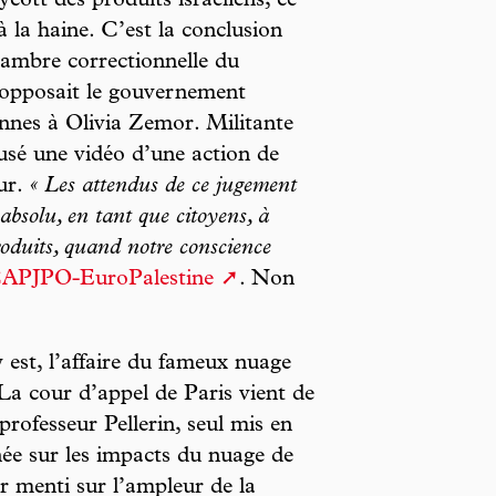
cott des produits israéliens, ce
à la haine. C’est la conclusion
chambre correctionnelle du
i opposait le gouvernement
iennes à Olivia Zemor. Militante
ffusé une vidéo d’une action de
ur.
« Les attendus de ce jugement
 absolu, en tant que citoyens, à
oduits, quand notre conscience
APJPO-EuroPalestine
. Non
est, l’affaire du fameux nuage
La cour d’appel de Paris vient de
rofesseur Pellerin, seul mis en
ée sur les impacts du nuage de
r menti sur l’ampleur de la