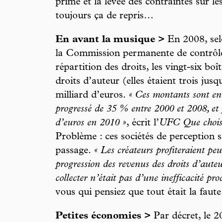
prime et la levée des contraintes sur l
toujours ça de repris…
En avant la musique >
En 2008, sel
la Commission permanente de contrôle 
répartition des droits, les vingt-six boî
droits d’auteur (elles étaient trois jus
milliard d’euros.
« Ces montants sont en
progressé de 35 % entre 2000 et 2008, et p
d’euros en 2010 »
, écrit l’
UFC Que chois
Problème : ces sociétés de perception 
passage.
« Les créateurs profiteraient pe
progression des revenus des droits d’auteu
collecter n’était pas d’une inefficacité pro
vous qui pensiez que tout était la faute
Petites économies >
Par décret, le 2