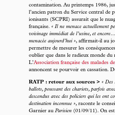
contamination. Au printemps 1986, just
l’ancien patron du Service central de p
ionisants (SCPRI) assurait que le nuage
française.
« Il ne menace actuellement pe
voisinage immédiat de l’usine, et encore
menacée aujourd’hui »
, affirmait-il au 
permettre de mesurer les conséquences s
oublier que dans le radieux monde du 
L’
Association française des malades de
annoncent se pourvoir en cassation. De
RATP : retour aux sources >
« Des 
ballots, poussant des chariots, parfois ave
descendus avec des policiers qui les ont 
destination inconnue »
, raconte le conse
Garnier au
Parisien
(01/09/11). On est