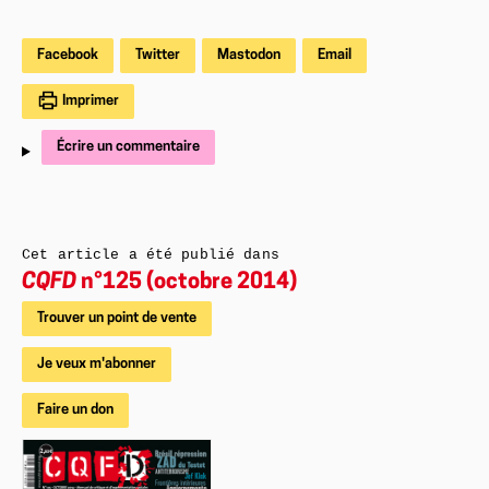
Facebook
Twitter
Mastodon
Email
Imprimer
Écrire un commentaire
Cet article a été publié dans
CQFD
n°125 (octobre 2014)
Trouver un point de vente
Je veux m'abonner
Faire un don