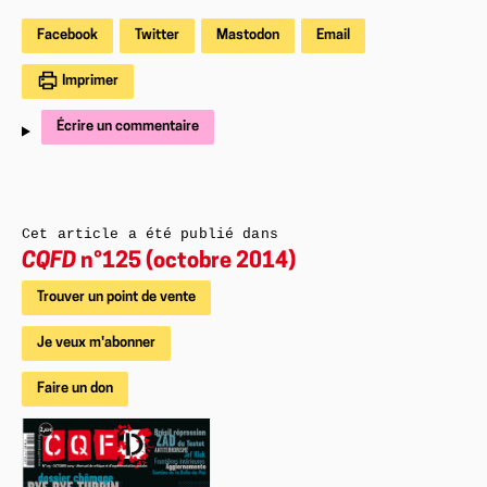
Facebook
Twitter
Mastodon
Email
Imprimer
Écrire un commentaire
Cet article a été publié dans
CQFD
n°125 (octobre 2014)
Trouver un point de vente
Je veux m'abonner
Faire un don