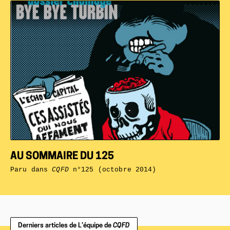
AU SOMMAIRE DU 125
Paru dans
CQFD
n°125 (octobre 2014)
Derniers articles de L’équipe de
CQFD