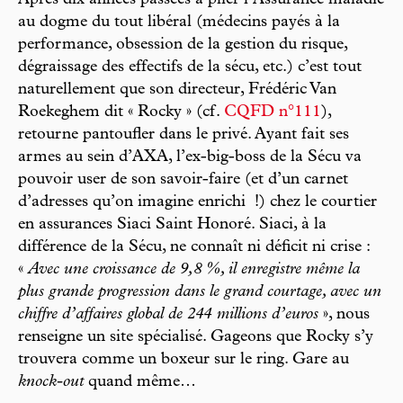
Après dix années passées à plier l’Assurance maladie
au dogme du tout libéral (médecins payés à la
performance, obsession de la gestion du risque,
dégraissage des effectifs de la sécu, etc.) c’est tout
naturellement que son directeur, Frédéric Van
Roekeghem dit « Rocky » (cf.
CQFD n°111
),
retourne pantoufler dans le privé. Ayant fait ses
armes au sein d’AXA, l’ex-big-boss de la Sécu va
pouvoir user de son savoir-faire (et d’un carnet
d’adresses qu’on imagine enrichi !) chez le courtier
en assurances Siaci Saint Honoré. Siaci, à la
différence de la Sécu, ne connaît ni déficit ni crise :
«
Avec une croissance de 9,8 %, il enregistre même la
plus grande progression dans le grand courtage, avec un
chiffre d’affaires global de 244 millions d’euros
», nous
renseigne un site spécialisé. Gageons que Rocky s’y
trouvera comme un boxeur sur le ring. Gare au
knock-out
quand même…