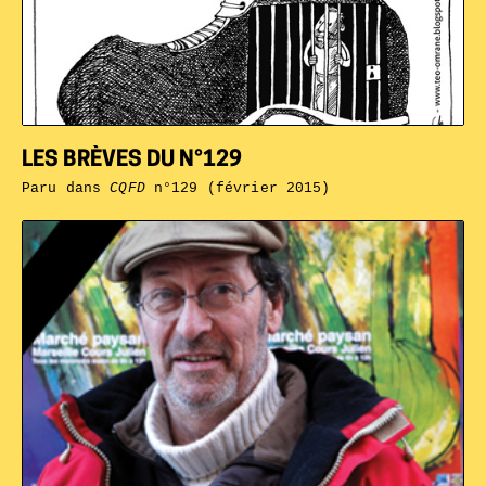
LES BRÈVES DU N°129
Paru dans
CQFD
n°129 (février 2015)