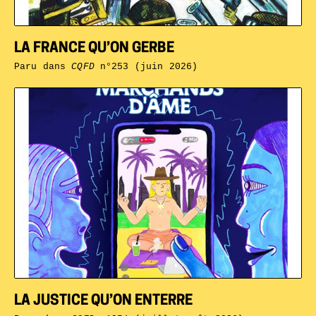
LA FRANCE QU’ON GERBE
Paru dans
CQFD
n°253 (juin 2026)
LA JUSTICE QU’ON ENTERRE