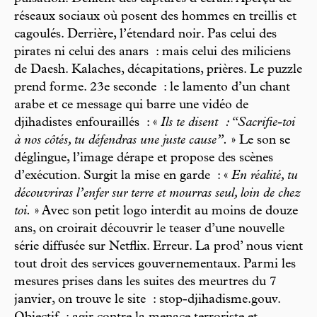
réseaux sociaux où posent des hommes en treillis et
cagoulés. Derrière, l’étendard noir. Pas celui des
pirates ni celui des anars : mais celui des miliciens
de Daesh. Kalaches, décapitations, prières. Le puzzle
prend forme. 23e seconde : le lamento d’un chant
arabe et ce message qui barre une vidéo de
djihadistes enfouraillés : «
Ils te disent : “Sacrifie-toi
à nos côtés, tu défendras une juste cause”.
» Le son se
déglingue, l’image dérape et propose des scènes
d’exécution. Surgit la mise en garde : «
En réalité, tu
découvriras l’enfer sur terre et mourras seul, loin de chez
toi.
» Avec son petit logo interdit au moins de douze
ans, on croirait découvrir le teaser d’une nouvelle
série diffusée sur Netflix. Erreur. La prod’ nous vient
tout droit des services gouvernementaux. Parmi les
mesures prises dans les suites des meurtres du 7
janvier, on trouve le site : stop-djihadisme.gouv.