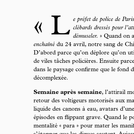
« L
e préfet de police de Pari
clébards dressés pour l’a
démuseler.
» Quand on a 
enchaîné
du 24 avril, notre sang de Chi
D’abord parce qu’on déplore qu’on uti
de viles tâches policières. Ensuite parc
dans le paysage confirme que le fond de 
décomplexée.
Semaine après semaine
, l’attirail 
retour des voltigeurs motorisés aux m
liquide des canons à eau, avatars d’une
épisodes en flippant grave. Quand le 
mentalité « para » pour mater les manif