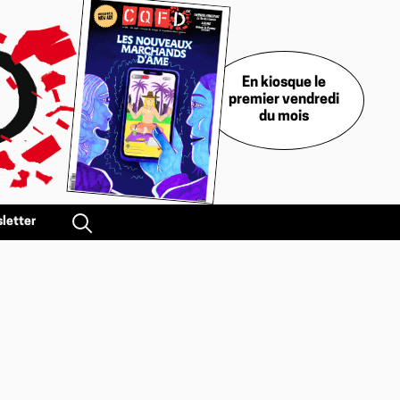
En kiosque le
premier vendredi
du mois
letter