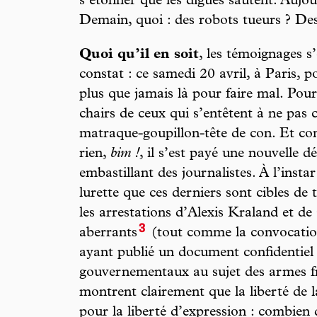
s’étonner que les digues sautent. Aujou
Demain, quoi : des robots tueurs ? De
Quoi qu’il en soit
, les témoignages s
constat : ce samedi 20 avril, à Paris, p
plus que jamais là pour faire mal. Pour
chairs de ceux qui s’entêtent à ne pas c
matraque-goupillon-tête de con. Et co
rien,
bim !
, il s’est payé une nouvelle 
embastillant des journalistes. À l’instar
lurette que ces derniers sont cibles de
les arrestations d’Alexis Kraland et d
3
aberrants
(tout comme la convocation
ayant publié un document confidentiel
gouvernementaux au sujet des armes fr
montrent clairement que la liberté de 
pour la liberté d’expression : combien 