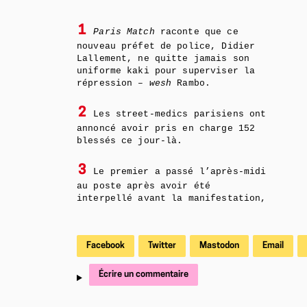
1
Paris Match
raconte que ce
nouveau préfet de police, Didier
Lallement, ne quitte jamais son
uniforme kaki pour superviser la
répression –
wesh
Rambo.
2
Les street-medics parisiens ont
annoncé avoir pris en charge 152
blessés ce jour-là.
3
Le premier a passé l’après-midi
au poste après avoir été
interpellé avant la manifestation,
Facebook
Twitter
Mastodon
Email
Écrire un commentaire