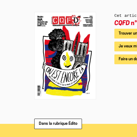
Cet artic
CQFD
n°
Trouver un
Je veux m
Faire un d
Dans la rubrique Édito