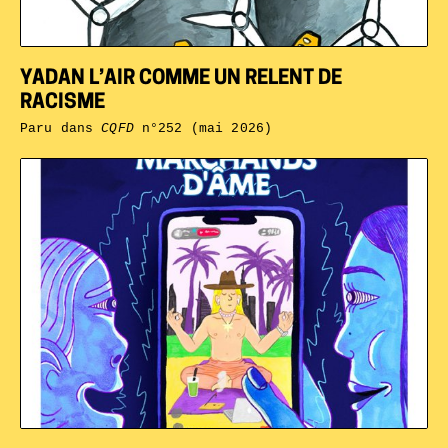
YADAN L’AIR COMME UN RELENT DE
RACISME
Paru dans
CQFD
n°252 (mai 2026)