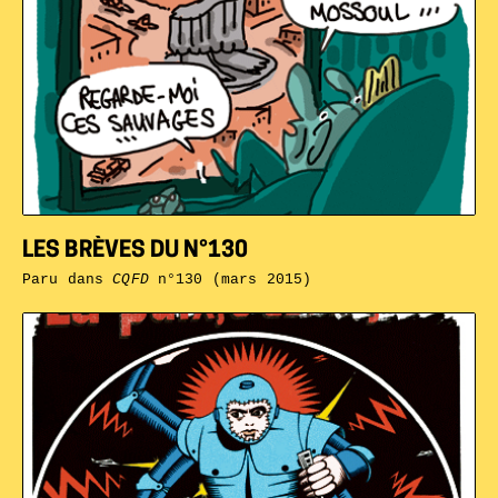
LES BRÈVES DU N°130
Paru dans
CQFD
n°130 (mars 2015)