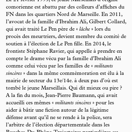
Le 21 février 1995, ce jeune Marseillais d’origine
comorienne est abattu par des colleurs d’affiches du
FN dans les quartiers Nord de Marseille. En 2011,
l’avocat de la famille d’Ibrahim Ali, Gilbert Collard,
qui avait traité Le Pen père de «
lâche
» lors du
procès des meurtriers, devient membre du comité de
soutien à l’élection de Le Pen fille. En 2014, le
frontiste Stéphane Ravier, qui appelle à prendre en
compte le drame vécu par la famille d’Ibrahim Ali
comme celui vécu par les familles de «
militants
sincères
» dans la même commémoration est élu à la
mairie de secteur du 13e/14e. à deux pas d’où est
tombé le jeune Marseillais. Qui dit mieux ou pire ?
A la fin du mois, Jean-Pierre Baumann, qui avait
accueilli ces mêmes «
militants sincères
» pour les
aider à bâtir une fiction autour de la légitime
défense avant qu’il ne se rende à la police, sera
l’arbitre de l’élection départementale dans les