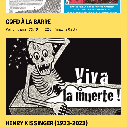
CQFD À LA BARRE
Paru dans
CQFD
n°220 (mai 2023)
HENRY KISSINGER (1923-2023)