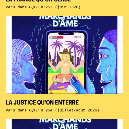
Paru dans
CQFD
n°253 (juin 2026)
LA JUSTICE QU’ON ENTERRE
Paru dans
CQFD
n°254 (juillet-août 2026)