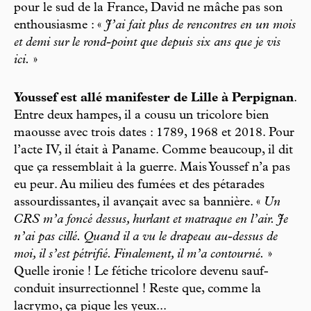
pour le sud de la France, David ne mâche pas son
enthousiasme : «
J’ai fait plus de rencontres en un mois
et demi sur le rond-point que depuis six ans que je vis
ici.
»
Youssef est allé manifester de Lille à Perpignan
.
Entre deux hampes, il a cousu un tricolore bien
maousse avec trois dates : 1789, 1968 et 2018. Pour
l’acte IV, il était à Paname. Comme beaucoup, il dit
que ça ressemblait à la guerre. Mais Youssef n’a pas
eu peur. Au milieu des fumées et des pétarades
assourdissantes, il avançait avec sa bannière. «
Un
CRS m’a foncé dessus, hurlant et matraque en l’air. Je
n’ai pas cillé. Quand il a vu le drapeau au-dessus de
moi, il s’est pétrifié. Finalement, il m’a contourné.
»
Quelle ironie ! Le fétiche tricolore devenu sauf-
conduit insurrectionnel ! Reste que, comme la
lacrymo, ça pique les yeux...