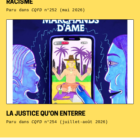
RACISME
Paru dans
CQFD
n°252 (mai 2026)
LA JUSTICE QU’ON ENTERRE
Paru dans
CQFD
n°254 (juillet-août 2026)