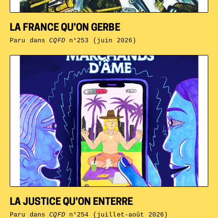
LA FRANCE QU’ON GERBE
Paru dans
CQFD
n°253 (juin 2026)
LA JUSTICE QU’ON ENTERRE
Paru dans
CQFD
n°254 (juillet-août 2026)