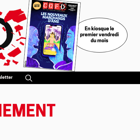
En kiosque le
premier vendredi
du mois
letter
NEMENT