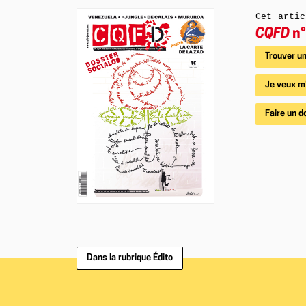
Cet artic
CQFD
n°
Trouver un
Je veux m
Faire un d
Dans la rubrique Édito