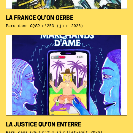
LA FRANCE QU’ON GERBE
Paru dans
CQFD
n°253 (juin 2026)
LA JUSTICE QU’ON ENTERRE
Paru dans
CQFD
n°254 (juillet-août 2026)