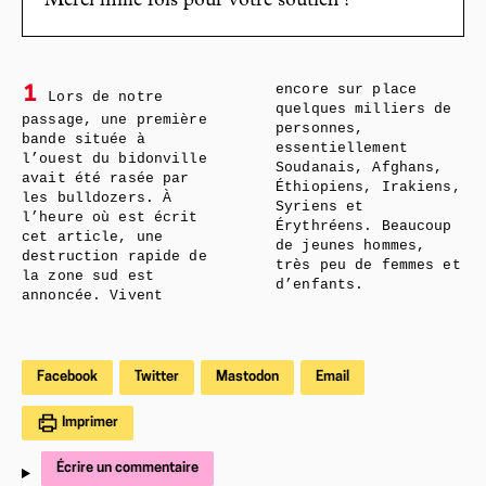
Merci mille fois pour votre soutien !
encore sur place
1
Lors de notre
quelques milliers de
passage, une première
personnes,
bande située à
essentiellement
l’ouest du bidonville
Soudanais, Afghans,
avait été rasée par
Éthiopiens, Irakiens,
les bulldozers. À
Syriens et
l’heure où est écrit
Érythréens. Beaucoup
cet article, une
de jeunes hommes,
destruction rapide de
très peu de femmes et
la zone sud est
d’enfants.
annoncée. Vivent
Facebook
Twitter
Mastodon
Email
Imprimer
Écrire un commentaire