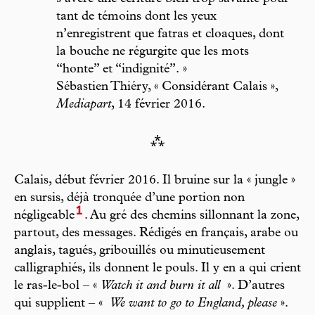
tant de témoins dont les yeux
n’enregistrent que fatras et cloaques, dont
la bouche ne régurgite que les mots
“honte” et “indignité”. »
Sébastien Thiéry, « Considérant Calais »,
Mediapart
, 14 février 2016.
⁂
Calais, début février 2016. Il bruine sur la « jungle »
en sursis, déjà tronquée d’une portion non
1
négligeable
. Au gré des chemins sillonnant la zone,
partout, des messages. Rédigés en français, arabe ou
anglais, tagués, gribouillés ou minutieusement
calligraphiés, ils donnent le pouls. Il y en a qui crient
le ras-le-bol – «
Watch it and burn it all
». D’autres
qui supplient – «
We want to go to England, please
».