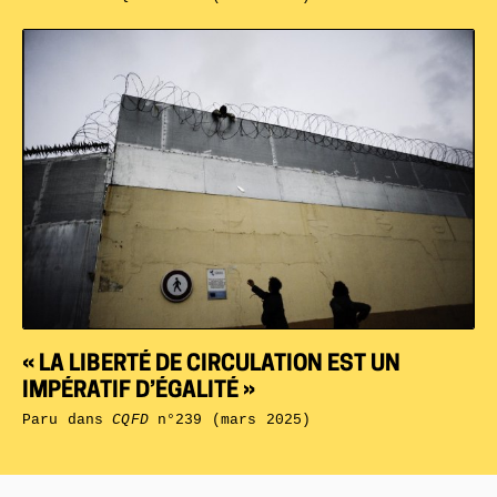
« LA LIBERTÉ DE CIRCULATION EST UN
IMPÉRATIF D’ÉGALITÉ »
Paru dans
CQFD
n°239 (mars 2025)