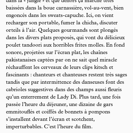
dans la « jungle » et que dehors ça marche têtes
baissées dans la boue carnassière, vol-au-vent, bien
engoncés dans les sweats-capuche. Ici, on vient
recharger son portable, fumer la chicha, discuter
orteils à l’air. Quelques gourmands sont plongés
dans les divers plats proposés, qui vont du délicieux
poulet tandoori aux horribles frites molles. En fond
sonore, projetées sur l’écran plat, les chaînes
pakistanaises captées par on ne sait quel miracle
réchauffent les cerveaux de leurs clips kitsch et
fascinants : chanteurs et chanteuses restent très sages
tandis que par intermittence des danseuses font des
cabrioles suggestives dans des champs aussi fleuris
qu’un enterrement de Lady Di. Plus tard, une fois
passée l’heure du déjeuner, une dizaine de gars
emmitouflés et coiffés de bonnets à pompons
s’installent devant l’écran et scotchent,
imperturbables. C’est l’heure du film.