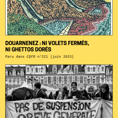
DOUARNENEZ : NI VOLETS FERMÉS,
NI GHETTOS DORÉS
Paru dans
CQFD
n°221 (juin 2023)