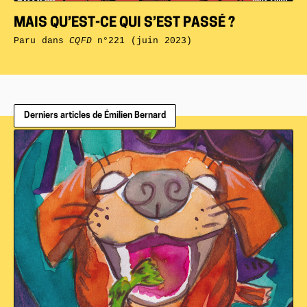
MAIS QU’EST-CE QUI S’EST PASSÉ ?
Paru dans
CQFD
n°221 (juin 2023)
Derniers articles de Émilien Bernard