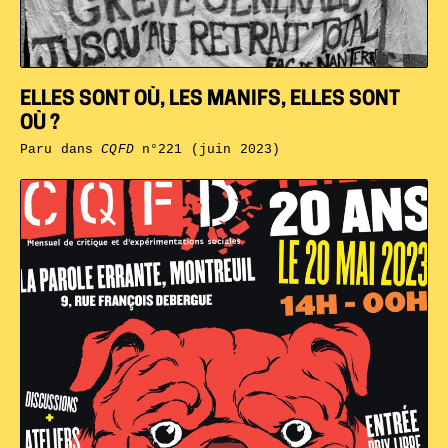
ELLES SONT OÙ, LES MANIFS, ELLES SONT
OÙ ?
Paru dans
CQFD
n°221 (juin 2023)