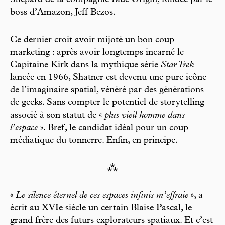
Shepard de la compagnie Blue Origin, fondée par le
boss d’Amazon, Jeff Bezos.
Ce dernier croit avoir mijoté un bon coup
marketing : après avoir longtemps incarné le
Capitaine Kirk dans la mythique série
Star Trek
lancée en 1966, Shatner est devenu une pure icône
de l’imaginaire spatial, vénéré par des générations
de geeks. Sans compter le potentiel de storytelling
associé à son statut de «
plus vieil homme dans
l’espace
». Bref, le candidat idéal pour un coup
médiatique du tonnerre. Enfin, en principe.
⁂
«
Le silence éternel de ces espaces infinis m’effraie
», a
écrit au XVIe siècle un certain Blaise Pascal, le
grand frère des futurs explorateurs spatiaux. Et c’est