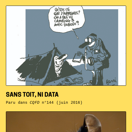
SANS TOIT, NI DATA
Paru dans
CQFD
n°144 (juin 2016)