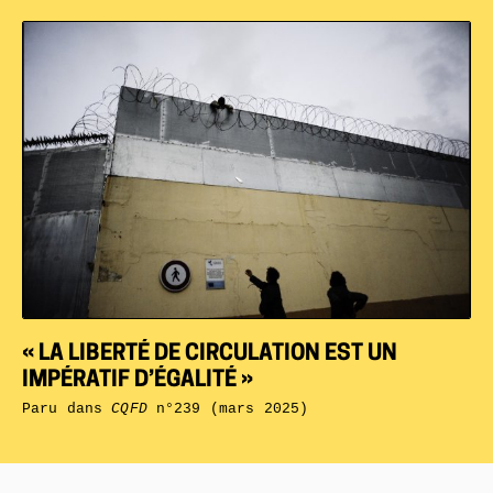
« LA LIBERTÉ DE CIRCULATION EST UN
IMPÉRATIF D’ÉGALITÉ »
Paru dans
CQFD
n°239 (mars 2025)